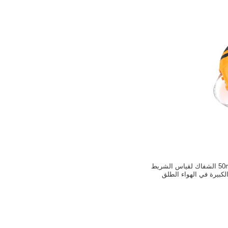
شريط لقياس 50m 165ft الشفاك لقياس الشريط
لكبيرة في الهواء الطلق