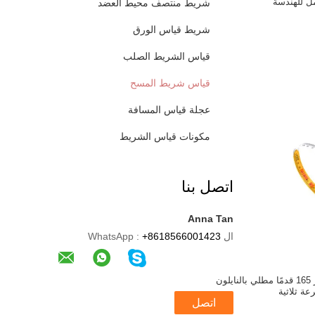
ل للهندسة
شريط منتصف محيط العضد
شريط قياس الورق
قياس الشريط الصلب
قياس شريط المسح
عجلة قياس المسافة
مكونات قياس الشريط
اتصل بنا
Anna Tan
ال WhatsApp :
+8618566001423
شريط قياس 50 متر 165 قدمًا مطلي بالنايلون
عة ثلاثية
اتصل