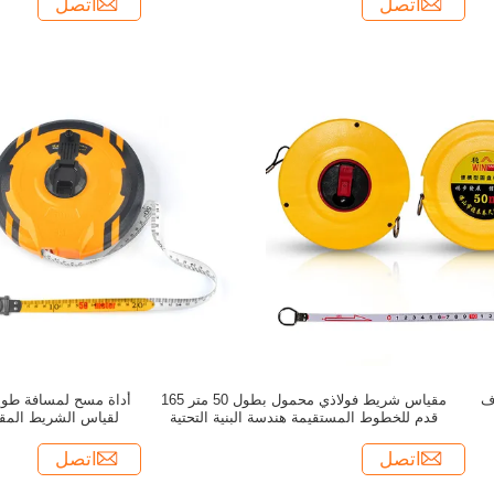
اتصل
اتصل
ياف
مقياس شريط فولاذي محمول بطول 50 متر 165
قدم للخطوط المستقيمة هندسة البنية التحتية
لقياس الشريط المقوى
قياس المسافات
اتصل
اتصل