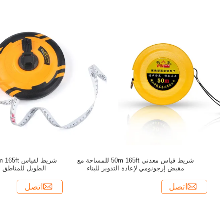
شريط قياس معدني 50m 165ft للمساحة مع
مقبض إرجونومي لإعادة التدوير للبناء
الطويل للمناطق ا
اتصل
اتصل