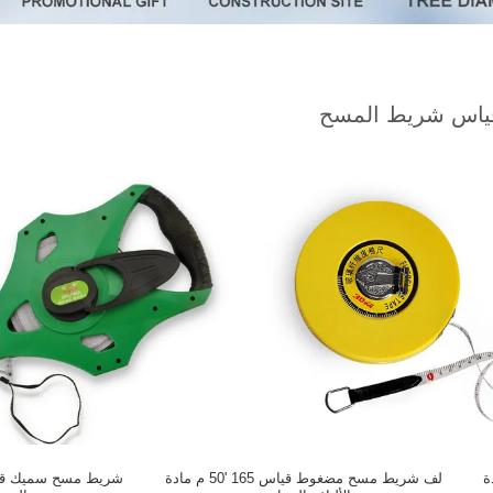
ياس شريط المسح
تر مادة
لف شريط مسح مضغوط قياس 165 '50 م مادة
شريط مسح سميك قياس