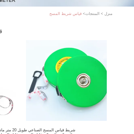
منزل
>
المنتجات
>
قياس شريط المسح
ق
شريط قياس المسح الصناعي طويل 20 م