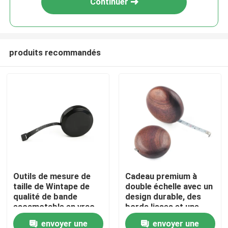
Continuer
produits recommandés
Maison
Outils de mesure de
Cadeau premium à
taille de Wintape de
double échelle avec un
Produits
qualité de bande
design durable, des
escamotable en vrac
bords lisses et une
en gros de corps noir
lame large de 6 mm
envoyer une
envoyer une
Au sujet de nous
avec Platic Tab For
pour des mesures