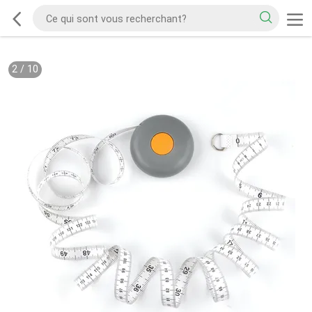
2
/
10