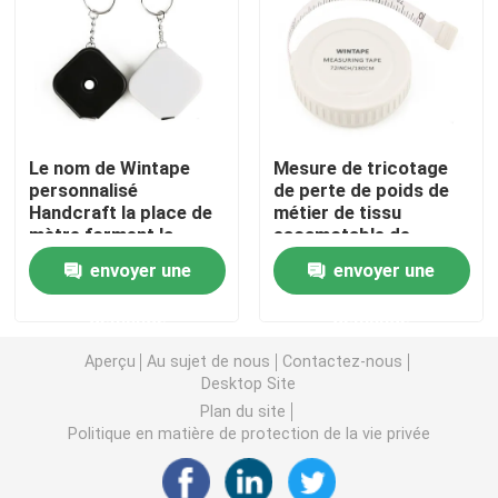
Ruban métrique de diamètre
Bande de mesure de poids animal
Le nom de Wintape
Mesure de tricotage
personnalisé
de perte de poids de
Ruban métrique escamotable de corps
Handcraft la place de
métier de tissu
mètre forment la
escamotable de
traction douce et
cadeau de la qualité
calibre de graisse du corps
envoyer une
envoyer une
rétractent des
79inch 2Meters Mini
mesures de
Compact Soft Auto
demande
demande
mécanisme attachent
Lock de Wintape
Mi bande de circonférence de bras
du ruban adhésif avec
Aperçu
Au sujet de nous
Contactez-nous
la chaîne principale
Desktop Site
Bande de mesure de papier
Plan du site
Politique en matière de protection de la vie privée
ruban métrique en acier