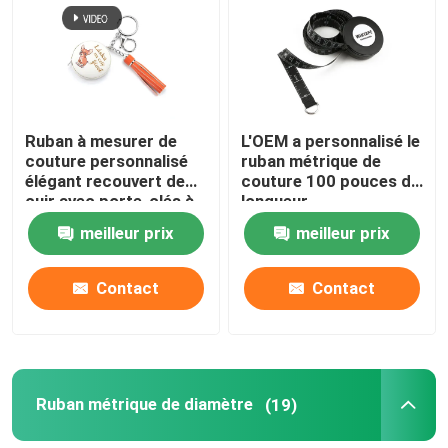
Visite d'usine
Contrôle de qualité
Ruban à mesurer de
L'OEM a personnalisé le
couture personnalisé
ruban métrique de
élégant recouvert de
couture 100 pouces de
Contactez-nous
cuir avec porte-clés à
longueur
pompon
supplémentaire pour
meilleur prix
meilleur prix
des projets de tissu
Demandez une citation
Contact
Contact
Ruban métrique d'habillement
Bande de mesure de laser
Ruban métrique de diamètre
(19)
Ruban métrique de couture personnalisé