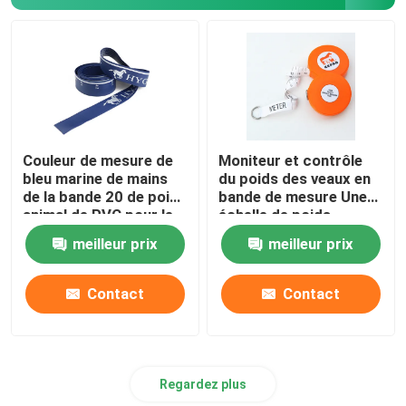
Ruban métrique d'enquête
roue de mesure de distance
Ruban métrique de composants
Couleur de mesure de
Moniteur et contrôle
bleu marine de mains
du poids des veaux en
de la bande 20 de poids
bande de mesure Une
animal de PVC pour le
échelle de poids
poney de chevaux
anglaise et française
meilleur prix
meilleur prix
pour les cliniques
vétérinaires
Contact
Contact
Regardez plus