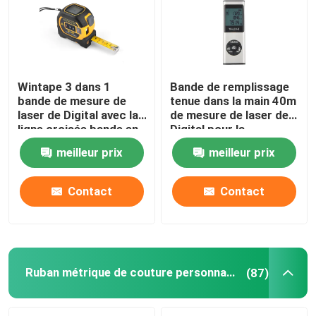
Wintape 3 dans 1
Bande de remplissage
bande de mesure de
tenue dans la main 40m
laser de Digital avec la
de mesure de laser de
ligne croisée bande en
Digital pour la
acier traditionnelle de
rénovation à la maison
meilleur prix
meilleur prix
laser
d'intérieur
Contact
Contact
Maison
Produits
Ruban métrique de couture personnalisé
(87)
Au sujet de nous