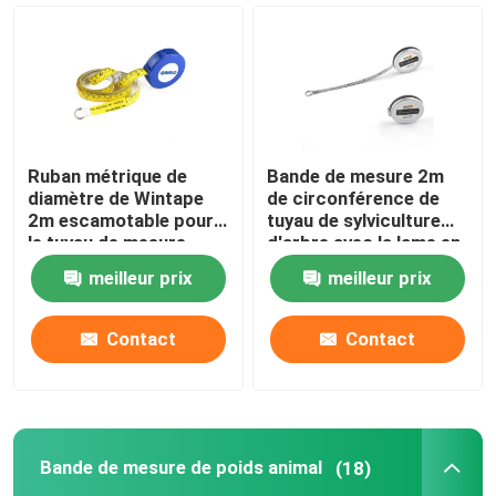
Ruban métrique de diamètre
Bande de mesure de poids animal
Ruban métrique de
Bande de mesure 2m
diamètre de Wintape
de circonférence de
Ruban métrique escamotable de corps
2m escamotable pour
tuyau de sylviculture
le tuyau de mesure
d'arbre avec la lame en
métal de boîtier en
calibre de graisse du corps
meilleur prix
meilleur prix
acier inoxydable
Mi bande de circonférence de bras
Contact
Contact
Bande de mesure de papier
Bande de mesure de poids animal
(18)
ruban métrique en acier