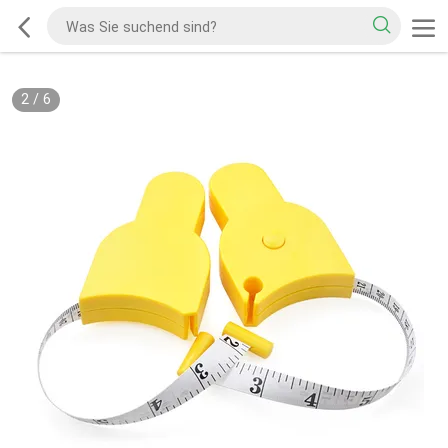
2
/
6