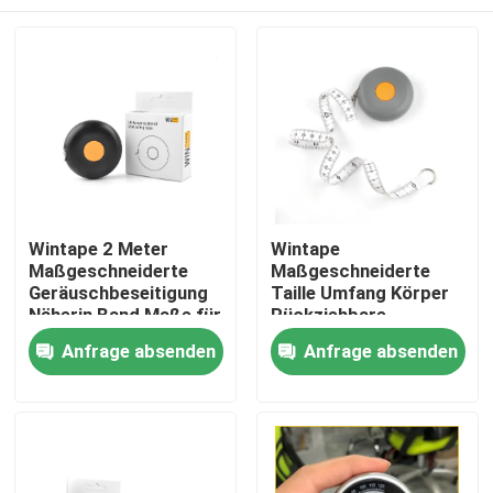
Wintape 2 Meter
Wintape
Maßgeschneiderte
Maßgeschneiderte
Geräuschbeseitigung
Taille Umfang Körper
Näherin Band Maße für
Rückziehbare
Körper schlank
Stoffband Maß Nähen
Haus
Anfrage absenden
Anfrage absenden
Fitness-Messgerät
Kunststoff Schneider
oder Fitness-
Messband
Produkte
Über uns