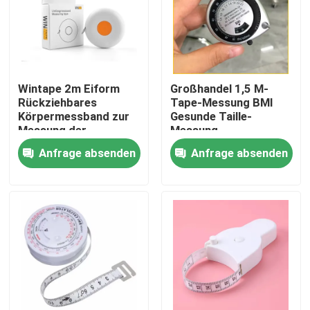
Fabrik-Ausflug
Qualitätskontrolle
Wintape 2m Eiform
Großhandel 1,5 M-
Rückziehbares
Tape-Messung BMI
Körpermessband zur
Gesunde Taille-
Treten Sie mit uns in Verbindung
Messung der
Messung
Körperwäsche
Wassertropfen
Anfrage absenden
Anfrage absenden
Körperhöhe usw.
Kunststoff-Leger
Fordern Sie ein Zitat
Gewichtsverlustmessung
Automatisches
einziehbares
Geschenk-Messband
Kleidungs-Maßband
Laser-Maß-Band
Personifizierter nähender Maßband