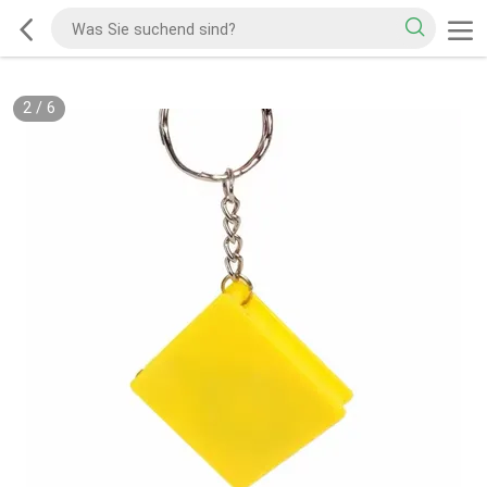
2
/
6