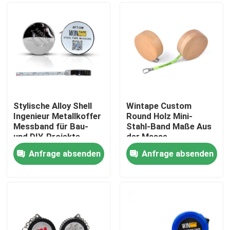
Stylische Alloy Shell
Wintape Custom
Ingenieur Metallkoffer
Round Holz Mini-
Messband für Bau-
Stahl-Band Maße Aus
und DIY-Projekte
der Masse
herausstechen 1m 3ft
Anfrage absenden
Anfrage absenden
Fluoreszenzgrüne
Haus
Klinge Maße
Produkte
Über uns