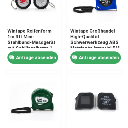
Fabrik-Ausflug
Wintape Reifenform
Wintape Großhandel
Qualitätskontrolle
1m 3ft Mini-
High-Qualität
Stahlband-Messgerät
Schwerwerkzeug ABS
mit Schlüsselkette 1
Metrische Imperial 5M
Treten Sie mit uns in Verbindung
Meter tragbares
Customized Logo
Anfrage absenden
Anfrage absenden
Messgerät für
Druck Stahl Messband
Mechaniker
Fordern Sie ein Zitat
Kleidungs-Maßband
Laser-Maß-Band
Personifizierter nähender Maßband