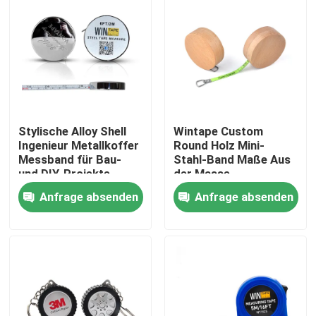
Stylische Alloy Shell
Wintape Custom
Ingenieur Metallkoffer
Round Holz Mini-
Messband für Bau-
Stahl-Band Maße Aus
und DIY-Projekte
der Masse
herausstechen 1m 3ft
Anfrage absenden
Anfrage absenden
Fluoreszenzgrüne
Klinge Maße
Haus
Produkte
Über uns