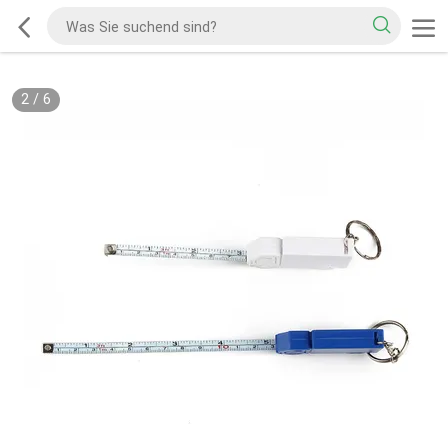
2
/
6