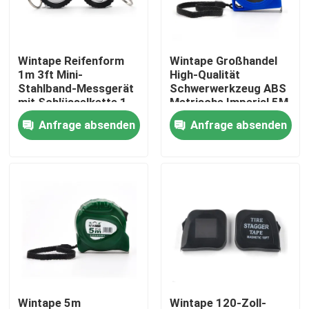
Fabrik-Ausflug
Wintape Reifenform
Wintape Großhandel
1m 3ft Mini-
High-Qualität
Qualitätskontrolle
Stahlband-Messgerät
Schwerwerkzeug ABS
mit Schlüsselkette 1
Metrische Imperial 5M
Meter tragbares
Customized Logo
Anfrage absenden
Anfrage absenden
Treten Sie mit uns in Verbindung
Messgerät für
Druck Stahl Messband
Mechaniker
Fordern Sie ein Zitat
Kleidungs-Maßband
Laser-Maß-Band
Personifizierter nähender Maßband
Wintape 5m
Wintape 120-Zoll-