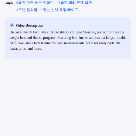
Tags:
#
줄자 이중 눈금 적합성
#
줄자 BMI 본체 질량
#
주변 철회할 수 있는 신체 측정 테이프
Video Description:
Discover the 60 Inch Black Retractable Body Tape Measure, perfect for tracking
weight loss and fitness progress. Featuring both inches and cm markings, durable
ABS case, and a lock feature for easy measurements. Ideal for body parts like
waist, arms, and more.