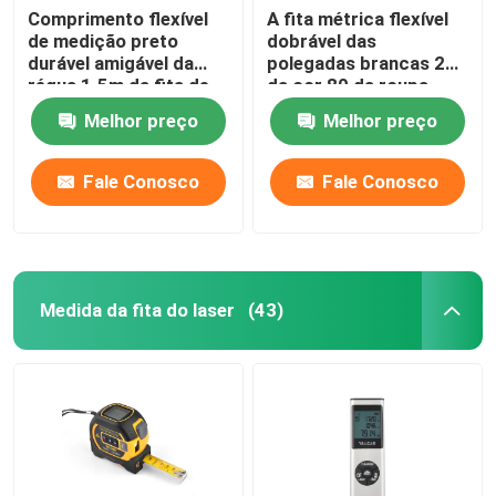
Comprimento flexível
A fita métrica flexível
de medição preto
dobrável das
durável amigável da
polegadas brancas 2
régua 1.5m da fita de
da cor 80 da roupa
Eco
mede o comprimento
Melhor preço
Melhor preço
Fale Conosco
Fale Conosco
Medida da fita do laser
(43)