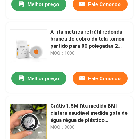
Melhor preço
Fale Conosco
A fita métrica retrátil redonda
branca do dobro da tela tomou
partido para 80 polegadas 2
medidores
MOQ：1000
Melhor preço
Fale Conosco
Grátis 1.5M fita medida BMI
cintura saudável medida gota de
água régua de plástico
automática retrátil do presente
MOQ：3000
fita de medida