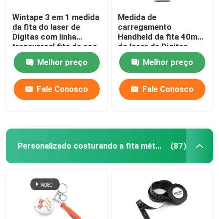
Wintape 3 em 1 medida
Medida de
da fita do laser de
carregamento
Digitas com linha
Handheld da fita 40m
transversal fita de aço
do laser de Digitas
tradicional do laser
para a renovação
Melhor preço
Melhor preço
interna da casa
Fale Conosco
Fale Conosco
Personalizado costurando a fita métrica
(87)