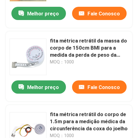
Melhor preço
Fale Conosco
fita métrica retrátil da massa do
corpo de 150cm BMI para a
medida da perda de peso da
aptidão do corpo
MOQ：1000
Melhor preço
Fale Conosco
Casa
fita métrica retrátil do corpo de
Produtos
1.5m para a medição médica da
circunferência da coxa do joelho
Sobre nós
MOQ：1000