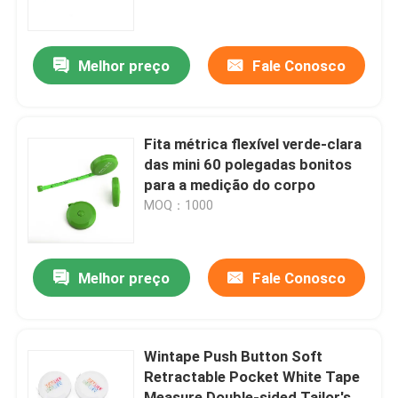
Excursão da fábrica
Melhor preço
Fale Conosco
Controle da qualidade
Fita métrica flexível verde-clara
Contacte-nos
das mini 60 polegadas bonitos
para a medição do corpo
MOQ：1000
Peça umas citações
Fita métrica da roupa
Melhor preço
Fale Conosco
Medida da fita do laser
Wintape Push Button Soft
Retractable Pocket White Tape
Personalizado costurando a fita métrica
Measure Double-sided Tailor's