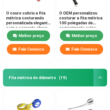
O couro cobriu a fita
O OEM personalizou
métrica costurando
costurar a fita métrica
personalizada elegante
100 polegadas de
com a corrente chave
comprimento extra
da borla
para projetos da tela
Melhor preço
Melhor preço
Fale Conosco
Fale Conosco
Fita métrica do diâmetro
(19)