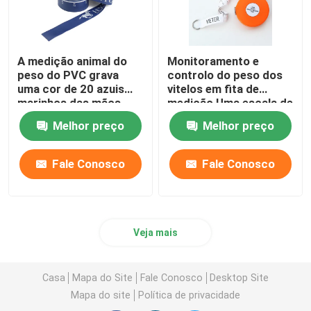
A medição animal do
Monitoramento e
peso do PVC grava
controlo do peso dos
uma cor de 20 azuis
vitelos em fita de
marinhos das mãos
medição Uma escala de
para o pônei dos
peso inglesa e
Melhor preço
Melhor preço
cavalos
francesa para clínicas
veterinárias
Fale Conosco
Fale Conosco
Veja mais
Casa
Mapa do Site
Fale Conosco
Desktop Site
Mapa do site
Política de privacidade