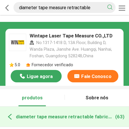
Wintape Laser Tape Measure CO.,LTD
No.1317-1418 D, 13A Floor, Building D,
Wanda Plaza, Jianshe Ave. Huangqi, Nanhai,
Foshan, Guangdong 528248,China
5.0
Fornecedor verificado
Ligue agora
Fale Conosco
produtos
Sobre nós
diameter tape measure retractable fabricação online
(63)