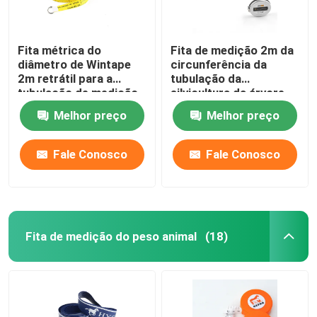
Fita métrica do
Fita de medição 2m da
diâmetro de Wintape
circunferência da
2m retrátil para a
tubulação da
tubulação de medição
silvicultura da árvore
com a lâmina de aço
Melhor preço
Melhor preço
inoxidável do metal do
caso
Fale Conosco
Fale Conosco
Fita de medição do peso animal
(18)