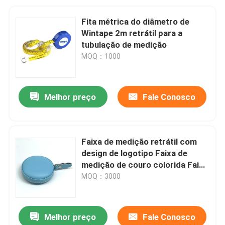
Fita métrica do diâmetro de
Wintape 2m retrátil para a
tubulação de medição
MOQ：1000
Melhor preço
Fale Conosco
Faixa de medição retrátil com
design de logotipo Faixa de
medição de couro colorida Faixa
de medição de corpo médico
MOQ：3000
costurada à mão
Melhor preço
Fale Conosco