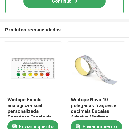
Continue
Produtos recomendados
Casa
Wintape Escala
Wintape Nova 40
analógica visual
polegadas frações e
Produtos
personalizada
decimais Escalas
Regadora Escala de
Adesivo Medindo
avaliação da dor
Regra Impermeável
Enviar inquérito
Enviar inquérito
Sobre nós
ferramenta escala de
Adesivo Medição de