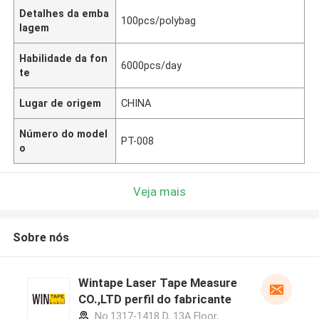
Detalhes da emba
100pcs/polybag
lagem
Habilidade da fon
6000pcs/day
te
Lugar de origem
CHINA
Número do model
PT-008
o
Veja mais
Sobre nós
Wintape Laser Tape Measure
CO.,LTD perfil do fabricante
No.1317-1418 D, 13A Floor,