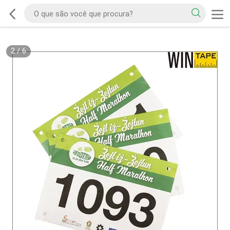
2
/
6