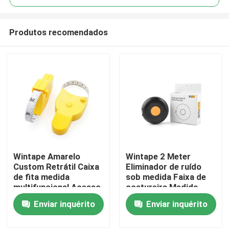
Produtos recomendados
Wintape Amarelo
Wintape 2 Meter
Casa
Custom Retrátil Caixa
Eliminador de ruído
de fita medida
sob medida Faixa de
multifuncional Acesso
costureira Medida
Produtos
Rápido Precisa
para corpo Slim
Enviar inquérito
Enviar inquérito
Fitness Measuring
Dispositivo de
Tape
medição de fitness
Sobre nós