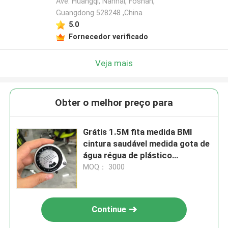
Ave. Huangqi, Nanhai, Foshan,
Guangdong 528248 ,China
5.0
Fornecedor verificado
Veja mais
Obter o melhor preço para
Grátis 1.5M fita medida BMI
cintura saudável medida gota de
água régua de plástico
automática retrátil do presente
MOQ： 3000
fita de medida
Continue