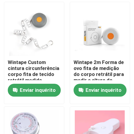
Excursão da fábrica
Controle da qualidade
Contacte-nos
Wintape Custom
Wintape 2m Forma de
cintura circunferência
ovo fita de medição
Peça umas citações
corpo fita de tecido
do corpo retrátil para
retrátil medida
medir a altura do
costura plástico de
corpo tecido etc.
Enviar inquérito
Enviar inquérito
alfaiate ou fita de
Fita métrica da roupa
medição fitness
Medida da fita do laser
Personalizado costurando a fita métrica