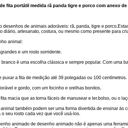
e fita portátil medida rã panda tigre e porco com anexo de
esenhos de animais adoráveis: rã, panda, tigre e porco.Estas
so diário, artesanato, costura, ou mesmo como presente para cr
nho animal:
 grandes e um rosto sorridente.
branco é uma escolha clássica e sempre popular. Com uma barr
de puxar a fita de medição até 39 polegadas ou 100 centímetros.
dorável e gordo, com um focinho e orelhas bonitos.
a fita macia que as torna fáceis de manusear e ler.bolso, ou o la
ta animal também podem ser uma forma divertida de ensinar às 
 o seu rosto cada vez que você usá-los.
desenho animado de desenho animado não é apenas uma ferrame