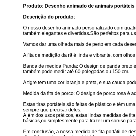
Produto: Desenho animado de animais portáteis d
Descrição do produto:
O nosso desenho animado personalizado com quatro d
também elegantes e divertidas.São perfeitos para u
Vamos dar uma olhada mais de perto em cada dese
A fita de medição da rã é linda e vibrante, com olhos
Banda de medida Panda: O design de panda preto e 
também pode medir até 60 polegadas ou 150 cm.
A tigre tem uma cor laranja e preta, e sua cauda po
Medida da fita de porco: O design de porco rosa é a
Estas tiras portáteis são feitas de plástico e têm um
sempre que precisar deles.
Além dos usos práticos, estas lindas medidas de fi
básicas,ou simplesmente para trazer um sorriso para
Em conclusão, a nossa medida de fita portátil de 