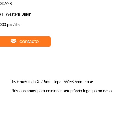
20DAYS
/T, Western Union
000 pcs/dia
contacto
150cm/60inch X 7.5mm tape, 55*56.5mm case
Nós apoiamos para adicionar seu próprio logotipo no caso