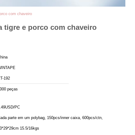
porco com chaveiro
 tigre e porco com chaveiro
hina
WINTAPE
T-192
000 peças
.49USD/PC
ada parte em um polybag, 150pcs/inner caixa, 600pcs/ctn,
0*29*29cm 15.5/16kgs