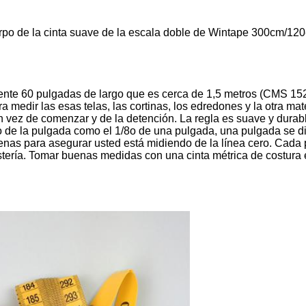
erpo de la cinta suave de la escala doble de Wintape 300cm/120-
mente 60 pulgadas de largo que es cerca de 1,5 metros (CMS 152
a medir las esas telas, las cortinas, los edredones y la otra ma
n vez de comenzar y de la detención. La regla es suave y durab
o de la pulgada como el 1/8o de una pulgada, una pulgada se di
apenas para asegurar usted está midiendo de la línea cero. Ca
istería. Tomar buenas medidas con una cinta métrica de costur