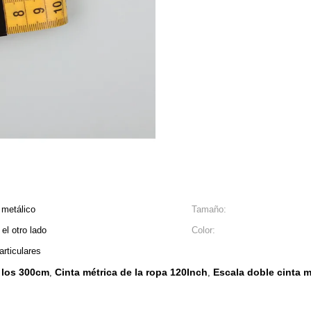
p metálico
Tamaño:
el otro lado
Color:
articulares
a los 300cm
Cinta métrica de la ropa 120Inch
Escala doble cinta 
,
,