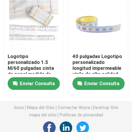
retroceso
dibujo
Cinta métrica del diámetro
Cinta métrica animal del peso
Cinta métrica retractable del cuerpo
Logotipo
40 pulgadas Logotipo
personalizado 1.5
personalizado
M/60 pulgadas cinta
longitud impermeable
calibrador de las grasas de cuerpo
de papel medida de
vinilo de alta calidad
heridas de medición
de la regla de pescado
Enviar Consulta
Enviar Consulta
de reglas de papel de
de medida de cinta
Mediados de cinta de la circunferencia del brazo super
impresión de color
con retroadhesivo
para el hospital
Inicio
Mapa del Sitio
Contactar Ahora
Desktop Site
Cinta métrica de papel
mapa del sitio
Políticas de privacidad
cinta métrica de acero