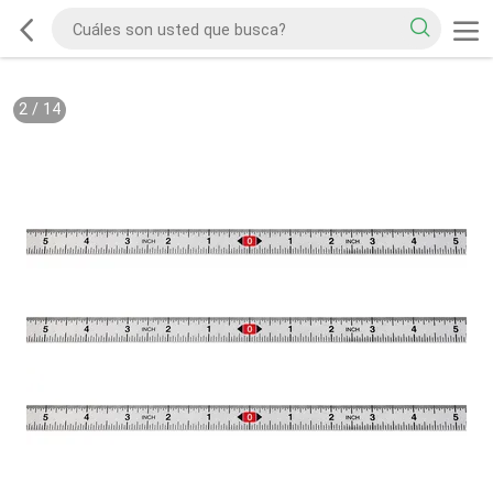
2
/
14