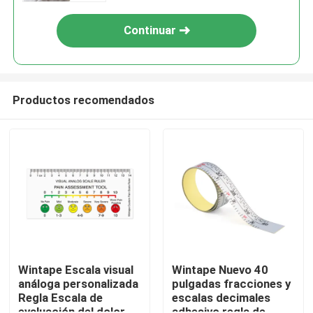
Continuar
Productos recomendados
Hogar
Productos
Wintape Escala visual
Wintape Nuevo 40
análoga personalizada
pulgadas fracciones y
Regla Escala de
escalas decimales
Sobre nosotros
evaluación del dolor
adhesivo regla de