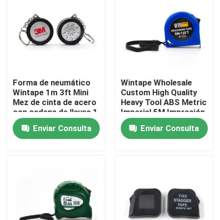
Viaje de la fábrica
Control de calidad
Forma de neumático
Wintape Wholesale
Éntrenos en contacto con
Wintape 1m 3ft Mini
Custom High Quality
Mez de cinta de acero
Heavy Tool ABS Metric
con cadena de llaves 1
Imperial 5M Impresión
Pida una cita
metro herramienta de
de logotipo
Enviar Consulta
Enviar Consulta
medición portátil para
personalizado cinta de
mecánica
medición de acero
Cinta métrica de la ropa
Cinta de la medida del laser
Cinta métrica de costura personalizada