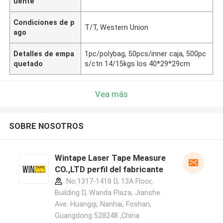
uente
Condiciones de p
T/T, Western Union
ago
Detalles de empa
1pc/polybag, 50pcs/inner caja, 500pc
quetado
s/ctn 14/15kgs los 40*29*29cm
Vea más
SOBRE NOSOTROS
Wintape Laser Tape Measure
CO.,LTD perfil del fabricante
No.1317-1418 D, 13A Floor,
Building D, Wanda Plaza, Jianshe
Ave. Huangqi, Nanhai, Foshan,
Guangdong 528248 ,China