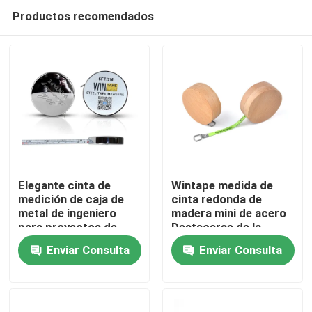
Productos recomendados
Elegante cinta de
Wintape medida de
medición de caja de
cinta redonda de
metal de ingeniero
madera mini de acero
Hogar
para proyectos de
Destacarse de la
construcción y DIY
multitud 1m 3ft
Enviar Consulta
Enviar Consulta
Medida de hoja verde
Productos
fluorescente
Sobre nosotros