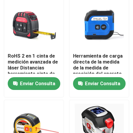
acero para bricolaje y
profesional
Viaje de la fábrica
Control de calidad
Éntrenos en contacto con
RoHS 2 en 1 cinta de
Herramienta de carga
medición avanzada de
directa de la medida
láser Distancias
de la medida de
Pida una cita
herramienta cinta de
precisión del aparato
medición de precisión
de medición el 196ft
Enviar Consulta
Enviar Consulta
láser
del laser del PDA USB
Cinta métrica de la ropa
Cinta de la medida del laser
Cinta métrica de costura personalizada