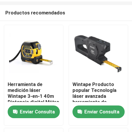
Productos recomendados
Herramienta de
Wintape Producto
medición láser
popular Tecnología
Hogar
Wintape 3-en-1 40m
láser avanzada
Distancia digital Métro
herramienta de
Área / Perímetro
medición de cinta de
Enviar Consulta
Enviar Consulta
Productos
Calculadora de
pantalla digital con
bloqueo automático
medida de distancia
5m Medición de
láser
Sobre nosotros
precisión de cinta de