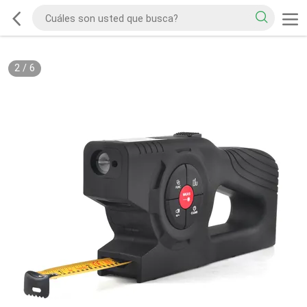
2
/
6