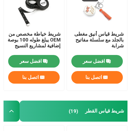
جولة في المعمل
شريط قياس أنيق مغطى
شريط خياطة مخصص من
رقابة جودة
بالجلد مع سلسلة مفاتيح
OEM يبلغ طوله 100 بوصة
شرابة
إضافية لمشاريع النسيج
اتصل بنا
افضل سعر
افضل سعر
اطلب اقتباس
اتصل بنا
اتصل بنا
قياس شريط الملابس
شريط قياس الليزر
شريط قياس القطر
(19)
قياس شريط الخياطة الشخصي