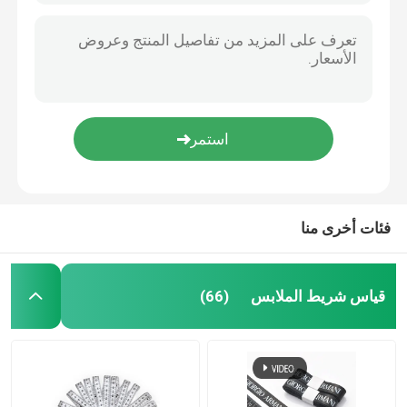
فئات أخرى منا
قياس شريط الملابس
(66)