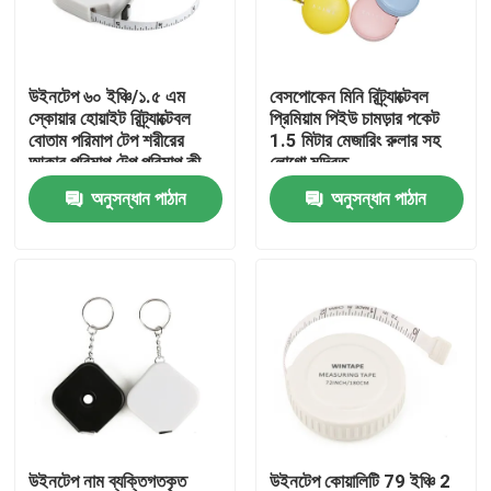
কারখানা ভ্রমণ
উইনটেপ ৬০ ইঞ্চি/১.৫ এম
বেসপোকেন মিনি রিট্র্যাক্টেবল
স্কোয়ার হোয়াইট রিট্র্যাক্টেবল
প্রিমিয়াম পিইউ চামড়ার পকেট
মান নিয়ন্ত্রণ
বোতাম পরিমাপ টেপ শরীরের
1.5 মিটার মেজারিং রুলার সহ
আকার পরিমাপ টেপ পরিমাপ কী
লোগো মুদ্রিত
রিং ডিজাইনের সাথে
অনুসন্ধান পাঠান
অনুসন্ধান পাঠান
যোগাযোগ করুন
উদ্ধৃতির জন্য আবেদন
পোশাক টেপ পরিমাপ
লেজার পরিমাপ টেপ
ব্যক্তিগতকৃত সেলাই টেপ পরিমাপ
উইনটেপ নাম ব্যক্তিগতকৃত
উইনটেপ কোয়ালিটি 79 ইঞ্চি 2