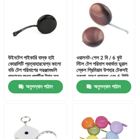
উইনটেপ পাইকারি বাল্ক হাই
ওয়ালনট-শেল 2 মি / 6 ফুট
কোয়ালিটি প্রত্যাহারযোগ্য কালো
স্টিল টেপ পরিমাপ যথার্থতা ডুয়াল
বডি টেপ পরিমাপের সরঞ্জামগুলি
স্কেল প্রিমিয়াম উপহার টেকসই
প্রচারের জন্য প্ল্যাটিক ট্যাব সহ
নকশা, মসৃণ প্রান্ত এবং 6 মিমি
প্রশস্ত ব্লেড সঙ্গে সঠিক পরিমাপ
অনুসন্ধান পাঠান
অনুসন্ধান পাঠান
জন্য
বাড়ি
পণ্য
আমাদের সম্পর্কে