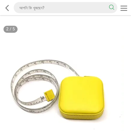
2
/
5