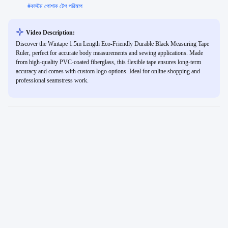
#
কাস্টম পোশাক টেপ পরিমাপ
Video Description:
Discover the Wintape 1.5m Length Eco-Friendly Durable Black Measuring Tape
Ruler, perfect for accurate body measurements and sewing applications. Made
from high-quality PVC-coated fiberglass, this flexible tape ensures long-term
accuracy and comes with custom logo options. Ideal for online shopping and
professional seamstress work.