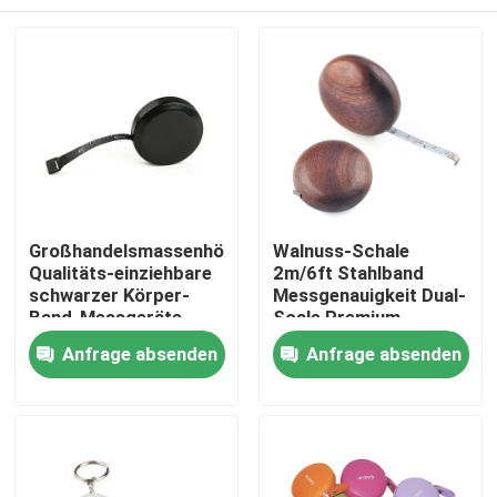
Großhandelsmassenhöhen-
Walnuss-Schale
Qualitäts-einziehbare
2m/6ft Stahlband
schwarzer Körper-
Messgenauigkeit Dual-
Band-Messgeräte
Scale Premium-
Wintape mit Platic Tab
Geschenk mit
Haus
Anfrage absenden
Anfrage absenden
For Promotion Gift
langlebigem Design,
glatten Kanten & 6mm
breite Klinge für
Produkte
genaue Messungen
Über uns