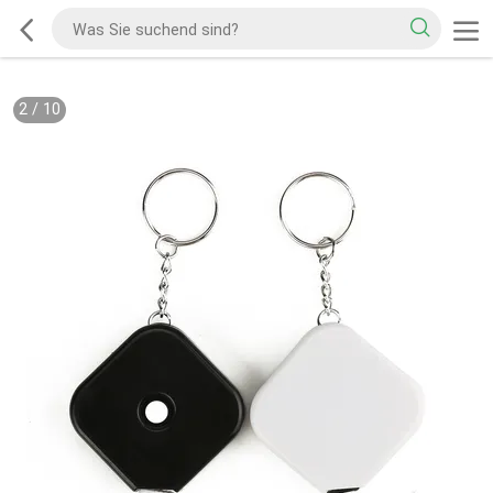
2
/
10