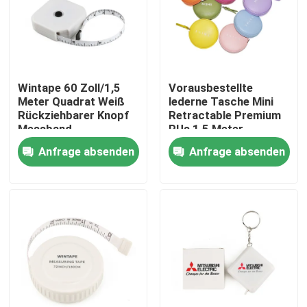
Fabrik-Ausflug
Qualitätskontrolle
Wintape 60 Zoll/1,5
Vorausbestellte
Meter Quadrat Weiß
lederne Tasche Mini
Rückziehbarer Knopf
Retractable Premium
Treten Sie mit uns in Verbindung
Messband
PUs 1,5 Meter-
Körpergröße
messender
Anfrage absenden
Anfrage absenden
Messband Größe Mit
Machthaber mit Logo
Fordern Sie ein Zitat
Schlüsselfinger
Printed
Design
Kleidungs-Maßband
Laser-Maß-Band
Personifizierter nähender Maßband