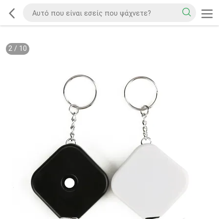
2
/
10