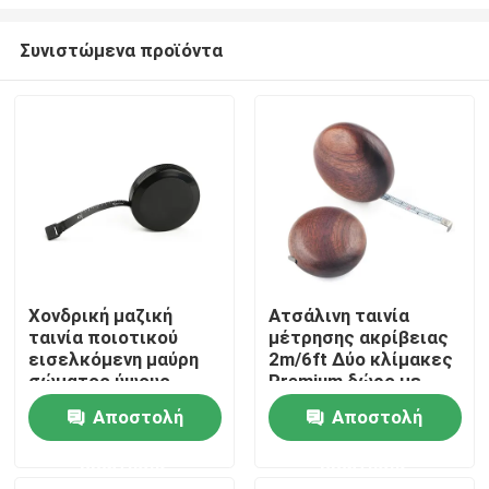
Συνιστώμενα προϊόντα
Χονδρική μαζική
Ατσάλινη ταινία
ταινία ποιοτικού
μέτρησης ακρίβειας
Σπίτι
εισελκόμενη μαύρη
2m/6ft Δύο κλίμακες
σώματος ύψους
Premium δώρο με
Wintape που μετρά
ανθεκτικό
Προϊόντα
Αποστολή
Αποστολή
τα εργαλεία με την
σχεδιασμό, ομαλές
ετικέττα Platic για
άκρες & 6mm ευρεία
ερώτησης
ερώτησης
το δώρο προώθησης
λεπίδα για ακριβείς
Περίπου εμείς