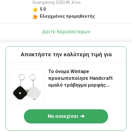
Guangdong 528248 ,Κίνα
5.0
Ελεγχμένος προμηθευτής
Δείτε περισσότερων
Αποκτήστε την καλύτερη τιμή για
Το όνομα Wintape
προσωποποίησε Handcraft
ομαλό τράβηγμα μορφής
μετρητών το τετραγωνικό και
αποσύρει την ταινία μέτρων
μηχανισμών με τη βασική
αλυσίδα
Να συνεχίσει