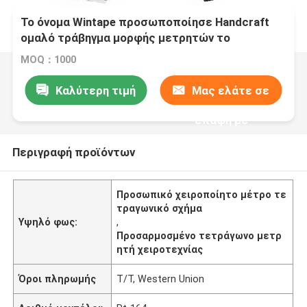
Το όνομα Wintape προσωποποίησε Handcraft
ομαλό τράβηγμα μορφής μετρητών το
τετραγωνικό και αποσύρει την ταινία μέτρων
MOQ：1000
μηχανισμών με τη βασική αλυσίδα
Καλύτερη τιμή
Μας ελάτε σε
επαφή με
Περιγραφή προϊόντων
Προσωπικό χειροποίητο μέτρο τε
τραγωνικό σχήμα
Υψηλό φως:
,
Προσαρμοσμένο τετράγωνο μετρ
ητή χειροτεχνίας
Όροι πληρωμής
T/T, Western Union