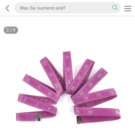
2
/
8