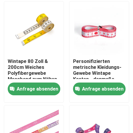
Wintape 80 Zoll &
Personifizierten
200cm Weiches
metrische Kleidungs-
Polyfibergewebe
Gewebe Wintape
Messband zum Nähen
Kasten-, denmaße
von Stoffen &
Machthaber sprengen,
Anfrage absenden
Anfrage absenden
Gewichtsverlust
Druckband-Planum-
Haus
Medizinisches
flexible
Körpermessverfahren
Beschaffenheit
Produkte
Über uns