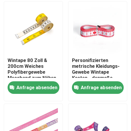
Wintape 80 Zoll &
Personifizierten
200cm Weiches
metrische Kleidungs-
Polyfibergewebe
Gewebe Wintape
Messband zum Nähen
Kasten-, denmaße
von Stoffen &
Machthaber sprengen,
Anfrage absenden
Anfrage absenden
Gewichtsverlust
Druckband-Planum-
Haus
Medizinisches
flexible
Körpermessverfahren
Beschaffenheit
Produkte
Über uns