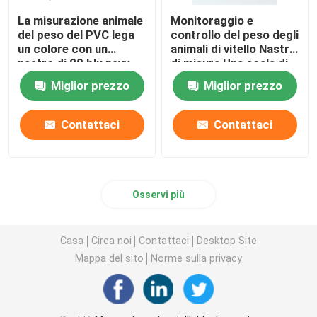
La misurazione animale
Monitoraggio e
del peso del PVC lega
controllo del peso degli
un colore con un
animali di vitello Nastro
nastro di 20 blu navy
di misura Una scala di
delle mani per il
peso inglese e
Miglior prezzo
Miglior prezzo
cavallino dei cavalli
francese per le cliniche
veterinarie
Contattaci
Contattaci
Osservi più
Casa
Circa noi
Contattaci
Desktop Site
Mappa del sito
Norme sulla privacy