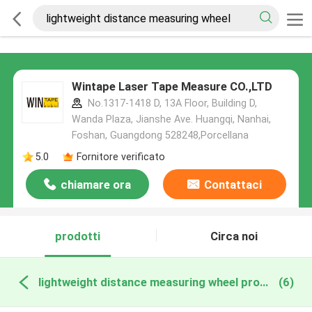
Wintape Laser Tape Measure CO.,LTD
No.1317-1418 D, 13A Floor, Building D,
Wanda Plaza, Jianshe Ave. Huangqi, Nanhai,
Foshan, Guangdong 528248,Porcellana
5.0
Fornitore verificato
chiamare ora
Contattaci
prodotti
Circa noi
lightweight distance measuring wheel produzione online
(6)