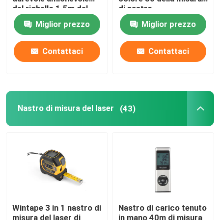
del righello 1.5m del
di nastro
nastro di Eco
dell'abbigliamento
Miglior prezzo
Miglior prezzo
Misura di nastro del diametro
misura la lunghezza
con un contatore
Contattaci
Contattaci
Nastro di misurazione del peso animale
Misura di nastro ritrattabile del corpo
Nastro di misura del laser
(43)
calibro del grasso corporeo
Metà di nastro di circonferenza del braccio
Nastro di misurazione di carta
Wintape 3 in 1 nastro di
Nastro di carico tenuto
misura di nastro d'acciaio
misura del laser di
in mano 40m di misura