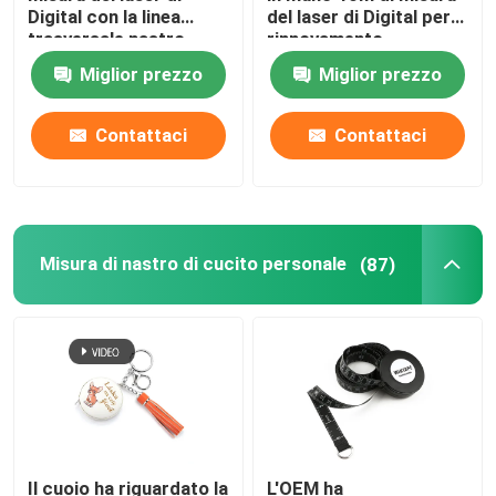
Digital con la linea
del laser di Digital per
trasversale nastro
rinnovamento
Misura di nastro di indagine
d'acciaio tradizionale
domestico dell'interno
Miglior prezzo
Miglior prezzo
del laser
ruota di misurazione di distanza
Contattaci
Contattaci
Componenti di misura di nastro
Misura di nastro di cucito personale
(87)
Il cuoio ha riguardato la
L'OEM ha