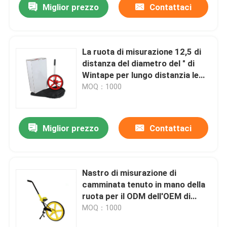
Miglior prezzo
Contattaci
La ruota di misurazione 12,5 di
distanza del diametro del ″ di
Wintape per lungo distanzia le
superfici ruvide
MOQ：1000
Miglior prezzo
Contattaci
Nastro di misurazione di
camminata tenuto in mano della
ruota per il ODM dell'OEM di
misurazione di distanza
MOQ：1000