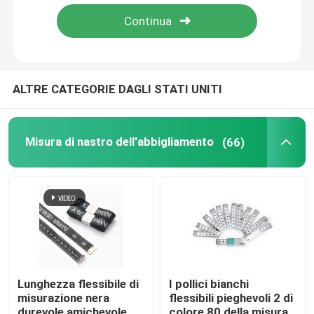
Giro della fabbrica
Controllo di qualità
ALTRE CATEGORIE DAGLI STATI UNITI
Contattici
Misura di nastro dell'abbigliamento
(66)
Richieda una citazione
Misura di nastro dell'abbigliamento
Nastro di misura del laser
Lunghezza flessibile di
I pollici bianchi
misurazione nera
flessibili pieghevoli 2 di
Misura di nastro di cucito personale
durevole amichevole
colore 80 della misura