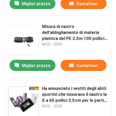
Miglior prezzo
Contattaci
Misura di nastro
dell'abbigliamento di materia
plastica del PE 2.5m 100 pollici
di lunghezza
MOQ：3000
Miglior prezzo
Contattaci
Ha annunciato i vestiti degli abiti
sportivi che misurano il nastro la
X a 60 pollici 2.5cm per le parti
del corpo
MOQ：3000