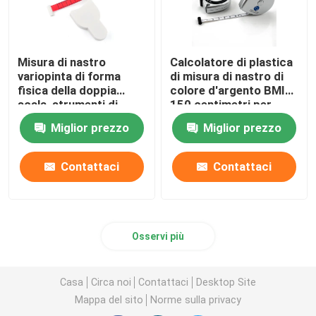
Misura di nastro
Calcolatore di plastica
variopinta di forma
di misura di nastro di
fisica della doppia
colore d'argento BMI
scala, strumenti di
150 centimetri per
misura di cucito
salute del corpo
Miglior prezzo
Miglior prezzo
150cm a 60 pollici
Contattaci
Contattaci
Osservi più
Casa
Circa noi
Contattaci
Desktop Site
Mappa del sito
Norme sulla privacy