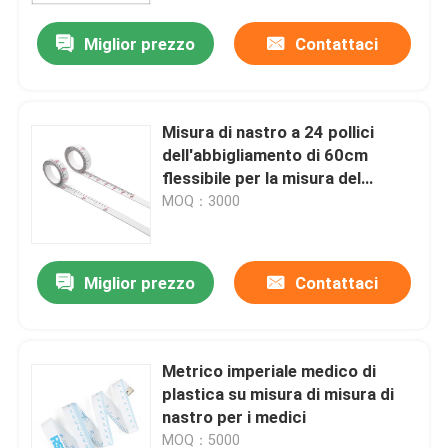
Miglior prezzo
Contattaci
Misura di nastro a 24 pollici
dell'abbigliamento di 60cm
flessibile per la misura del
mestiere del panno
MOQ：3000
Miglior prezzo
Contattaci
Casa
Metrico imperiale medico di
Prodotti
plastica su misura di misura di
nastro per i medici
Circa noi
MOQ：5000