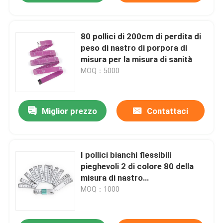
80 pollici di 200cm di perdita di
peso di nastro di porpora di
misura per la misura di sanità
MOQ：5000
Miglior prezzo
Contattaci
I pollici bianchi flessibili
pieghevoli 2 di colore 80 della
misura di nastro
dell'abbigliamento misura la
MOQ：1000
lunghezza con un contatore