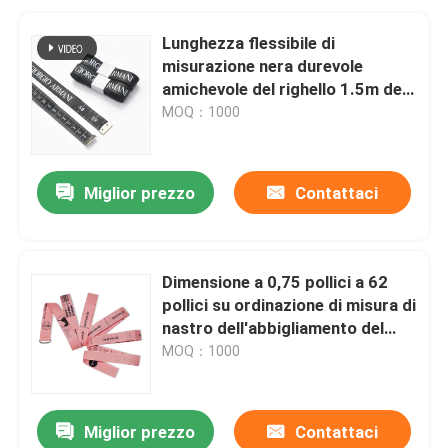
Lunghezza flessibile di
misurazione nera durevole
amichevole del righello 1.5m del
nastro di Eco
MOQ：1000
Miglior prezzo
Contattaci
Dimensione a 0,75 pollici a 62
pollici su ordinazione di misura di
nastro dell'abbigliamento del
tessuto X
MOQ：1000
Miglior prezzo
Contattaci