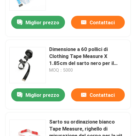
Giro della fabbrica
Miglior prezzo
Contattaci
Controllo di qualità
Dimensione a 60 pollici di
Contattici
Clothing Tape Measure X
1.85cm del sarto nero per il
vestito nuziale
MOQ：5000
Richieda una citazione
Misura di nastro dell'abbigliamento
Miglior prezzo
Contattaci
Nastro di misura del laser
Sarto su ordinazione bianco
Tape Measure, righello di
Misura di nastro di cucito personale
misurazione del corpo per la vita