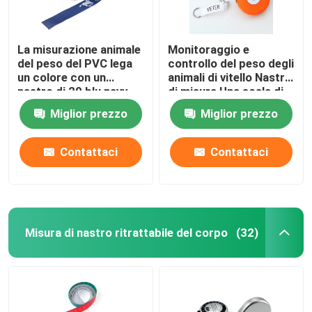
La misurazione animale
Monitoraggio e
del peso del PVC lega
controllo del peso degli
un colore con un
animali di vitello Nastro
nastro di 20 blu navy
di misura Una scala di
delle mani per il
peso inglese e
Miglior prezzo
Miglior prezzo
cavallino dei cavalli
francese per le cliniche
veterinarie
Contattaci
Contattaci
Misura di nastro ritrattabile del corpo
(32)