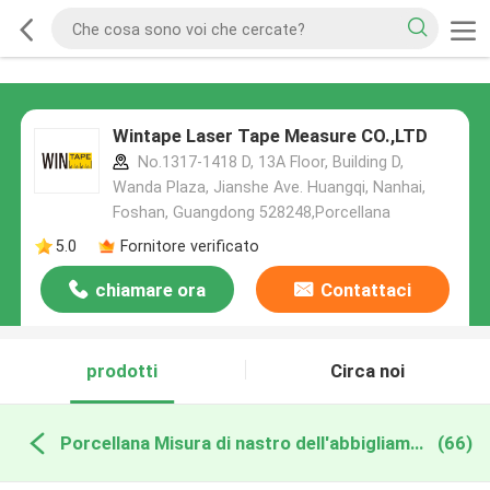
Wintape Laser Tape Measure CO.,LTD
No.1317-1418 D, 13A Floor, Building D,
Wanda Plaza, Jianshe Ave. Huangqi, Nanhai,
Foshan, Guangdong 528248,Porcellana
5.0
Fornitore verificato
chiamare ora
Contattaci
prodotti
Circa noi
Porcellana Misura di nastro dell'abbigliamento
(66)