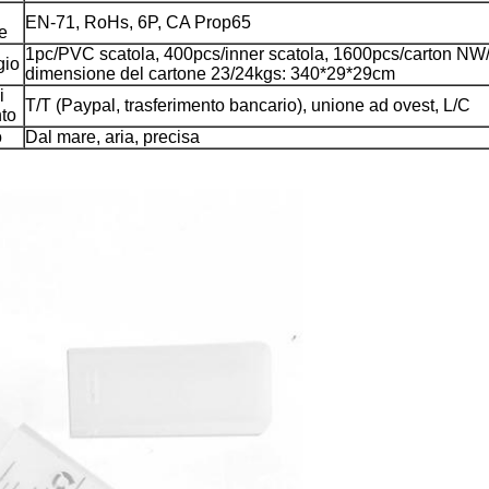
EN-71, RoHs, 6P, CA Prop65
te
1pc/PVC scatola, 400pcs/inner scatola, 1600pcs/carton N
gio
dimensione del cartone 23/24kgs: 340*29*29cm
i
T/T (Paypal, trasferimento bancario), unione ad ovest, L/C
to
o
Dal mare, aria, precisa