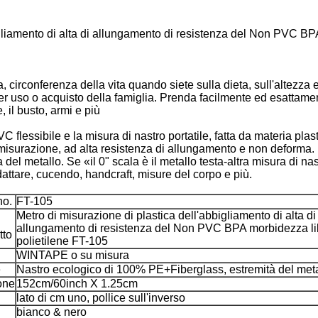
igliamento di alta di allungamento di resistenza del Non PVC BP
, circonferenza della vita quando siete sulla dieta, sull'altezza
er uso o acquisto della famiglia. Prenda facilmente ed esattamen
, il busto, armi e più
 flessibile e la misura di nastro portatile, fatta da materia plast
i misurazione, ad alta resistenza di allungamento e non deforma. P
 del metallo. Se «il 0" scala è il metallo testa-altra misura di n
dattare, cucendo, handcraft, misure del corpo e più.
no.
FT-105
Metro di misurazione di plastica dell'abbigliamento di alta di
allungamento di resistenza del Non PVC BPA morbidezza li
tto
polietilene FT-105
WINTAPE o su misura
e
Nastro ecologico di 100% PE+Fiberglass, estremità del met
one
152cm/60inch X 1.25cm
lato di cm uno, pollice sull'inverso
bianco & nero