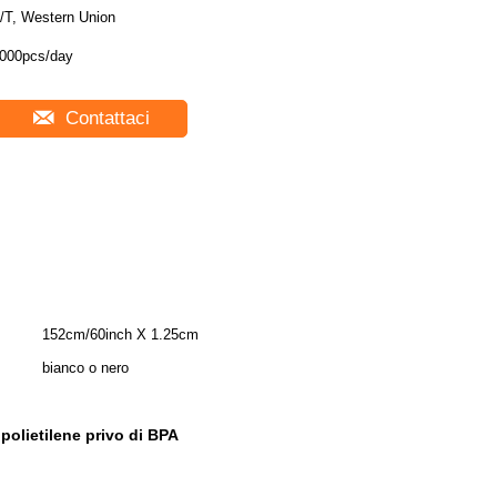
/T, Western Union
000pcs/day
Contattaci
152cm/60inch X 1.25cm
bianco o nero
 polietilene privo di BPA