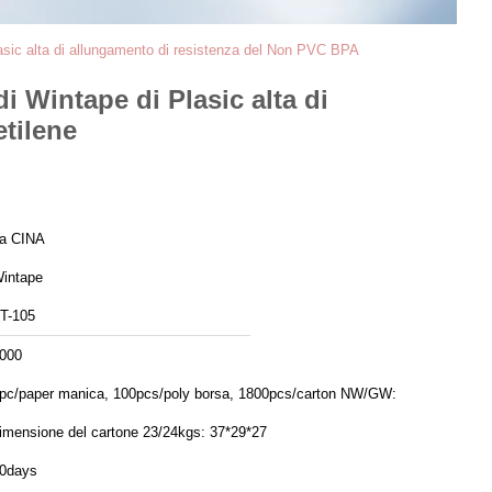
lasic alta di allungamento di resistenza del Non PVC BPA
i Wintape di Plasic alta di
tilene
a CINA
intape
T-105
000
pc/paper manica, 100pcs/poly borsa, 1800pcs/carton NW/GW:
imensione del cartone 23/24kgs: 37*29*27
0days