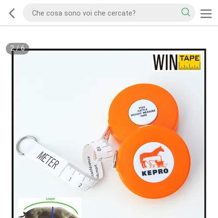
2
/
6