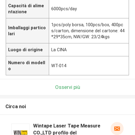
Capacità di alime
6000pcs/day
ntazione
1pcs/poly borsa, 100pcs/box, 400pc
Imballaggi partico
s/carton, dimensione del cartone: 44
lari
*29*35cm, NW/GW: 23/24kgs
Luogo di origine
La CINA
Numero di modell
WT-014
o
Osservi più
Circa noi
Wintape Laser Tape Measure
CO.,LTD profilo del