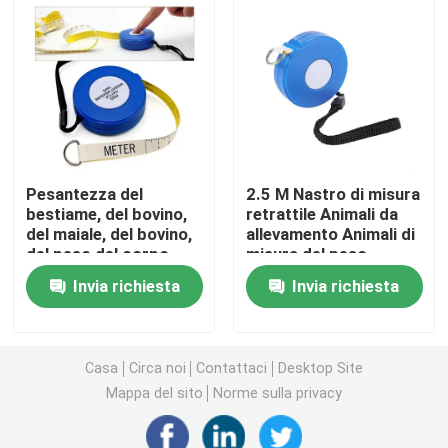
Misura di nastro del diametro
Nastro di misurazione del peso animale
Misura di nastro ritrattabile del corpo
Pesantezza del
2.5 M Nastro di misura
bestiame, del bovino,
retrattile Animali da
del maiale, del bovino,
allevamento Animali di
calibro del grasso corporeo
del peso del corpo,
misura del peso
dell'animale, del
corporeo Nastro di
Invia richiesta
Invia richiesta
materiale del nastro di
misura per cliniche
Metà di nastro di circonferenza del braccio
misura
veterinarie
Nastro di misurazione di carta
Casa
Circa noi
Contattaci
Desktop Site
Mappa del sito
Norme sulla privacy
misura di nastro d'acciaio