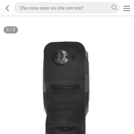
2
/
5