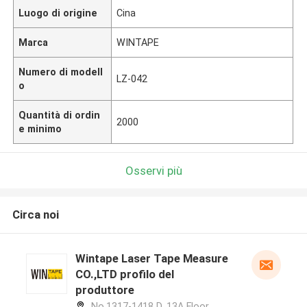
Luogo di origine
Cina
Marca
WINTAPE
Numero di modell
LZ-042
o
Quantità di ordin
2000
e minimo
Osservi più
Circa noi
Wintape Laser Tape Measure
CO.,LTD profilo del
produttore
No.1317-1418 D, 13A Floor,