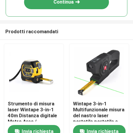
Continua
Prodotti raccomandati
Casa
Strumento di misura
Wintape 3-in-1
laser Wintape 3-in-1
Multifunzionale misura
Prodotti
40m Distanza digitale
del nastro laser
Metro Area /
portatile portatile e
Calcolatore
facile da maneggiare
Invia richiesta
Invia richiesta
Circa noi