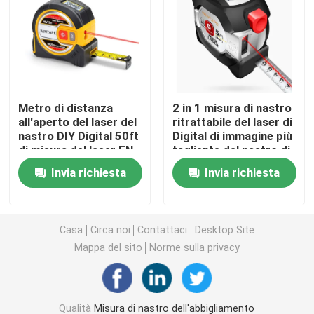
Misura di nastro del diametro
Nastro di misurazione del peso animale
Metro di distanza
2 in 1 misura di nastro
all'aperto del laser del
ritrattabile del laser di
Misura di nastro ritrattabile del corpo
nastro DIY Digital 50ft
Digital di immagine più
di misura del laser EN-
tagliente del nastro di
71 con l'esposizione di
misura del laser di
calibro del grasso corporeo
Invia richiesta
Invia richiesta
LED di HD
40m con Logo Custom
Metà di nastro di circonferenza del braccio
Casa
Circa noi
Contattaci
Desktop Site
Mappa del sito
Norme sulla privacy
Nastro di misurazione di carta
misura di nastro d'acciaio
Qualità
Misura di nastro dell'abbigliamento