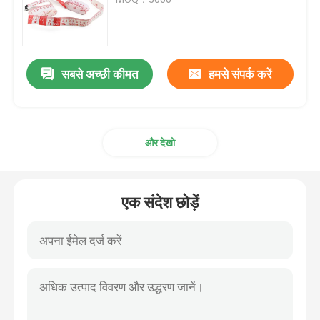
व्यास टेप उपाय
सबसे अच्छी कीमत
हमसे संपर्क करें
पशु वजन मापने टेप
वापस लेने योग्य शरीर टेप उपाय
और देखो
बॉडी फैट कैलिपर
एक संदेश छोड़ें
मिड अपर आर्म सरकमफ्रेंस टेप
कागज मापने टेप
स्टील टेप उपाय