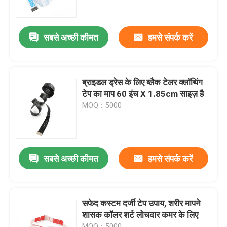
कारखाना भ्रमण
सबसे अच्छी कीमत
हमसे संपर्क करें
गुणवत्ता नियंत्रण
ब्राइडल ड्रेस के लिए ब्लैक टेलर क्लॉथिंग
संपर्क करें
टेप का माप 60 इंच X 1.85cm साइज़ है
MOQ：5000
एक उद्धरण का अनुरोध करें
वस्त्र टेप उपाय
सबसे अच्छी कीमत
हमसे संपर्क करें
लेजर उपाय टेप
सफेद कस्टम दर्जी टेप उपाय, शरीर मापने
शासक कॉलर शर्ट लोचदार कमर के लिए
निजीकृत सिलाई टेप उपाय
MOQ：5000