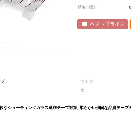
供給の能力:
6
ベストプライス
ップ
サイズ:
色:
軟なシューティングガラス繊維テープ対策
柔らかい強固な品質テープ
,