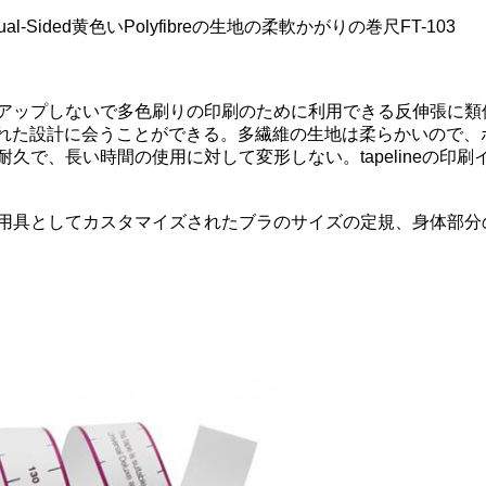
ided黄色いPolyfibreの生地の柔軟かがりの巻尺FT-103
アップしないで多色刷りの印刷のために利用できる反伸張に類
された設計に会うことができる。多繊維の生地は柔らかいので
久で、長い時間の使用に対して変形しない。tapelineの印
用具としてカスタマイズされたブラのサイズの定規、身体部分