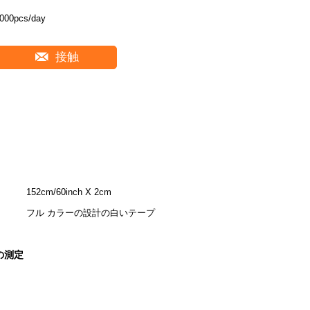
000pcs/day
接触
152cm/60inch X 2cm
フル カラーの設計の白いテープ
の測定