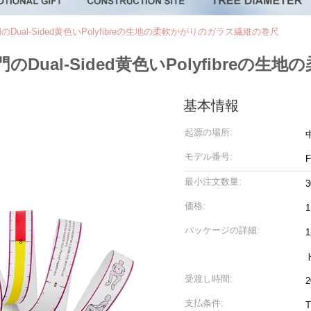
al-Sided黄色いPolyfibreの生地の柔軟かがりのガラス繊維の巻尺
ual-Sided黄色いPolyfibreの
基本情報
起源の場所:
モデル番号:
F
最小注文数量:
3
価格:
1
パッケージの詳細:
1
受渡し時間:
2
支払条件: