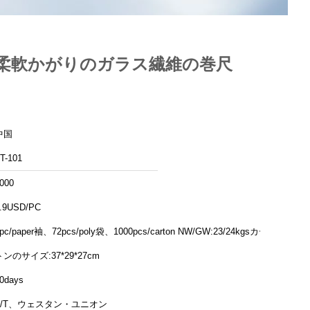
生地の柔軟かがりのガラス繊維の巻尺
中国
T-101
000
.9USD/PC
pc/paper袖、72pcs/poly袋、1000pcs/carton NW/GW:23/24kgsカー
トンのサイズ:37*29*27cm
0days
T/T、ウェスタン・ユニオン