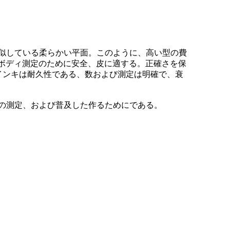
似している柔らかい平面。このように、高い型の費
、ボディ測定のために安全、皮に適する。正確さを保
刷インキは耐久性である、数および測定は明確で、衰
の測定、および普及した作るためにである。