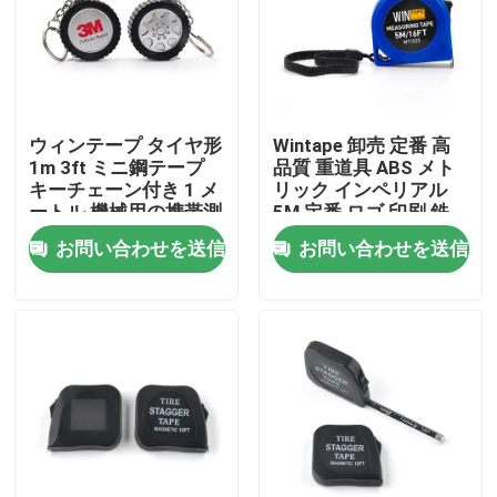
工場旅行
品質管理
ウィンテープ タイヤ形
Wintape 卸売 定番 高
1m 3ft ミニ鋼テープ
品質 重道具 ABS メト
キーチェーン付き 1 メ
リック インペリアル
私達に連絡しなさい
ートル 機械用の携帯測
5M 定番 ロゴ 印刷 鉄
定ツール
測定テープ
お問い合わせを送信
お問い合わせを送信
引用を要求しなさい
衣類の巻尺
レーザーの測定テープ
個人化された縫う巻尺