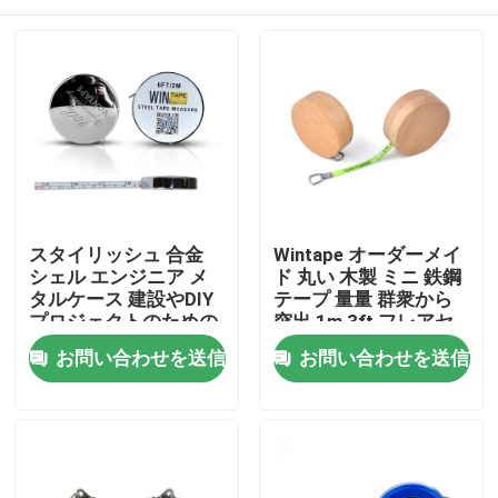
スタイリッシュ 合金
Wintape オーダーメイ
シェル エンジニア メ
ド 丸い 木製 ミニ 鉄鋼
タルケース 建設やDIY
テープ 量量 群衆から
プロジェクトのための
突出 1m 3ft フレアセ
測定テープ
ンスの緑色の刃の量
家
お問い合わせを送信
お問い合わせを送信
プロダクト
私達について