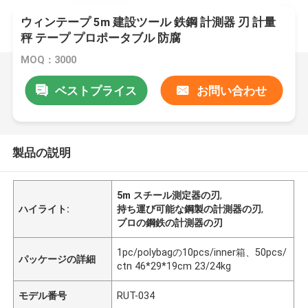
ウィンテープ 5m 建設ツール 鉄鋼 計測器 刃 計量
秤 テープ プロポータブル 防腐
MOQ：3000
ベストプライス
お問い合わせ
製品の説明
5m スチール測定器の刃
,
ハイライト:
持ち運び可能な鋼製の計測器の刃
,
プロの鋼鉄の計測器の刃
1pc/polybagの10pcs/inner箱、50pcs/
パッケージの詳細
ctn 46*29*19cm 23/24kg
モデル番号
RUT-034