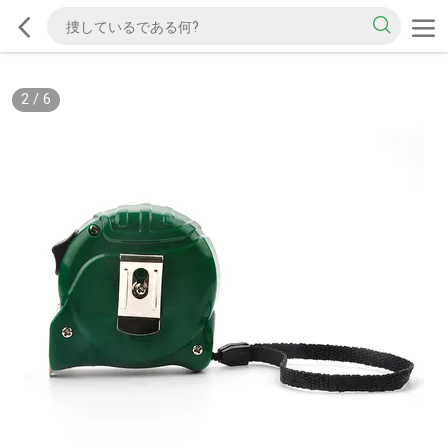
2
/
6