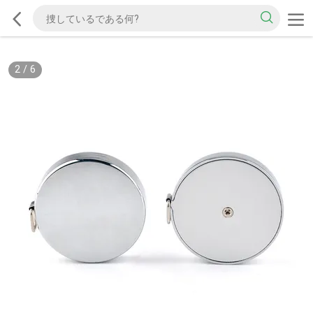
2
/
6