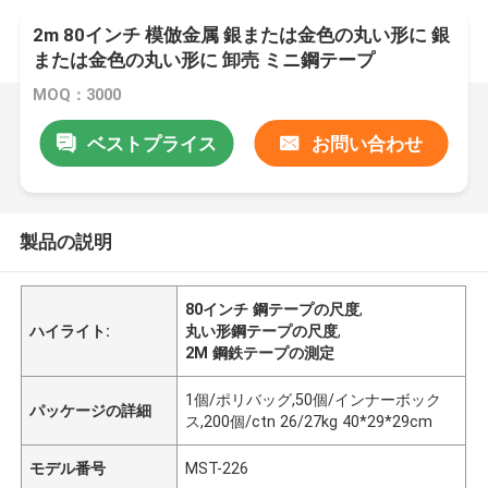
2m 80インチ 模倣金属 銀または金色の丸い形に 銀
または金色の丸い形に 卸売 ミニ鋼テープ
MOQ：3000
ベストプライス
お問い合わせ
製品の説明
80インチ 鋼テープの尺度
,
ハイライト:
丸い形鋼テープの尺度
,
2M 鋼鉄テープの測定
1個/ポリバッグ,50個/インナーボック
パッケージの詳細
ス,200個/ctn 26/27kg 40*29*29cm
モデル番号
MST-226