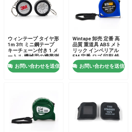
工場旅行
品質管理
ウィンテープ タイヤ形
Wintape 卸売 定番 高
1m 3ft ミニ鋼テープ
品質 重道具 ABS メト
キーチェーン付き 1 メ
リック インペリアル
私達に連絡しなさい
ートル 機械用の携帯測
5M 定番 ロゴ 印刷 鉄
定ツール
測定テープ
お問い合わせを送信
お問い合わせを送信
引用を要求しなさい
衣類の巻尺
レーザーの測定テープ
個人化された縫う巻尺