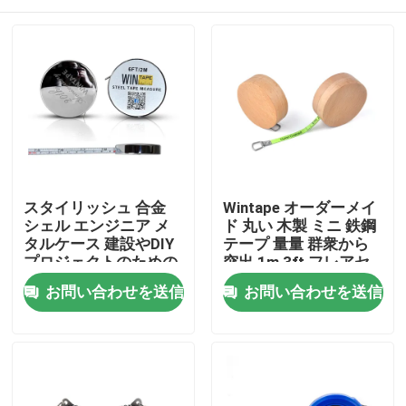
スタイリッシュ 合金
Wintape オーダーメイ
シェル エンジニア メ
ド 丸い 木製 ミニ 鉄鋼
タルケース 建設やDIY
テープ 量量 群衆から
プロジェクトのための
突出 1m 3ft フレアセ
測定テープ
ンスの緑色の刃の量
家
お問い合わせを送信
お問い合わせを送信
プロダクト
私達について