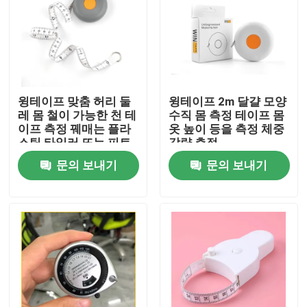
공장 여행
품질 관리
윙테이프 맞춤 허리 둘
윙테이프 2m 달걀 모양
레 몸 철이 가능한 천 테
수직 몸 측정 테이프 몸
연락주세요
이프 측정 꿰매는 플라
옷 높이 등을 측정 체중
스틱 타일러 또는 피트
감량 측정
니스 측정 테이프
문의 보내기
문의 보내기
인용문을 요구하세요
줄자에게 입히기
레이저 방법 테이프
개별적 재봉 줄자