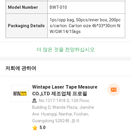
Model Number
BWT-010
1pc/opp bag, 50pcs/inner box, 200pc
Packaging Details
s/carton. Carton size:46*33*30cm N
W/GW:14/15kgs
더 많은 것을 전망하십시오
저희에 관하여
Wintape Laser Tape Measure
CO.,LTD 제조업체 프로필
No.1317-1418 D, 13A Floor,
Building D, Wanda Plaza, Jianshe
Ave. Huangqi, Nanhai, Foshan,
Guangdong 528248 ,중국
5.0