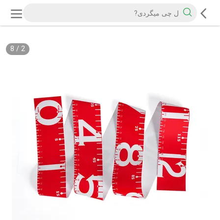
8
/
2