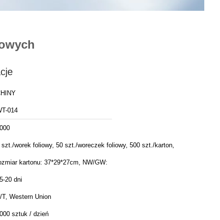
kowych
cje
HINY
T-014
000
 szt./worek foliowy, 50 szt./woreczek foliowy, 500 szt./karton,
ozmiar kartonu: 37*29*27cm, NW/GW:
5-20 dni
/T, Western Union
000 sztuk / dzień