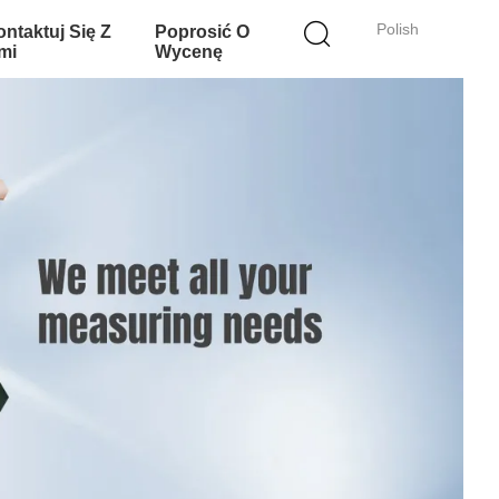
Polish
ntaktuj Się Z
Poprosić O
mi
Wycenę