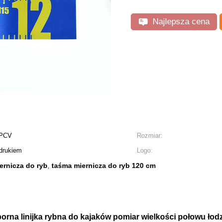
Najlepsza cena
 PCV
Rozmiar:
adrukiem
Logo:
rnicza do ryb
taśma miernicza do ryb 120 cm
,
na linijka rybna do kajaków pomiar wielkości połowu łodzi