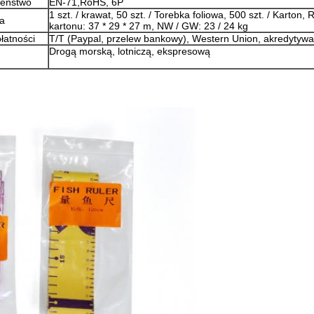
zeństwo
EN-71,RoHS, 6P
1 szt. / krawat, 50 szt. / Torebka foliowa, 500 szt. / Karton,
a
kartonu: 37 * 29 * 27 m, NW / GW: 23 / 24 kg
łatności
T/T (Paypal, przelew bankowy), Western Union, akredytywa
Drogą morską, lotniczą, ekspresową