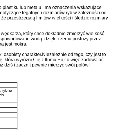
 plastiku lub metalu i ma oznaczenia wskazujące
sy dotyczące legalnych rozmiarów ryb w zależności od
e przestrzegają limitów wielkości i śledzić rozmiary
 wędkarza, który chce dokładnie zmierzyć wielkość
ia spowodowane wodą, dzięki czemu posłuży przez
ka jest mokra.
osobisty charakter.Niezależnie od tego, czy jest to
kę, która wyróżni Cię z tłumu.Po co więc zadowalać
ż dziś i zacznij pewnie mierzyć swój połów!
a rybna
 do