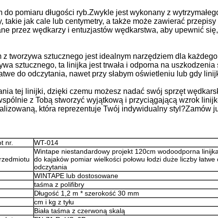
m do pomiaru długości ryb.Zwykle jest wykonany z wytrzymałego
y, takie jak cale lub centymetry, a także może zawierać przepi
e przez wędkarzy i entuzjastów wędkarstwa, aby upewnić się, ż
m z tworzywa sztucznego jest idealnym narzędziem dla każdego
wa sztucznego, ta linijka jest trwała i odporna na uszkodzen
łatwe do odczytania, nawet przy słabym oświetleniu lub gdy linij
a tej linijki, dzięki czemu możesz nadać swój sprzęt wędkarski 
wspólnie z Tobą stworzyć wyjątkową i przyciągającą wzrok linij
alizowaną, która reprezentuje Twój indywidualny styl?Zamów ju
t nr.
WT-014
Wintape niestandardowy projekt 120cm wodoodporna linijk
rzedmiotu
do kajaków pomiar wielkości połowu łodzi duże liczby łatwe
odczytania
WINTAPE lub dostosowane
taśma z polifibry
Długość 1,2 m * szerokość 30 mm
cm i kg z tyłu
Biała taśma z czerwoną skalą