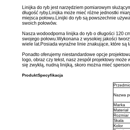
Linijka do ryb jest narzędziem pomiarowym służący
długość ryby.Linijka może mieć różne jednostki miar
miejsca połowu.Linijki do ryb są powszechnie używan
swoich połowów.
Nasza wodoodporna linijka do ryb o długości 120 c
swojego połowu.Wykonana z wysokiej jakości tworzy
wiele lat.Posiada wyraźne linie znakujące, które są 
Ponadto oferujemy niestandardowe opcje projektowani
logo, obraz czy tekst, nasz zespół projektowy może 
się zwykłą, nudną linijką, skoro można mieć sperson
Produkt
Specyfikacja
Przedmio
Nazwa p
Marka
Materiał
Rozmiar
Skala
Kolor