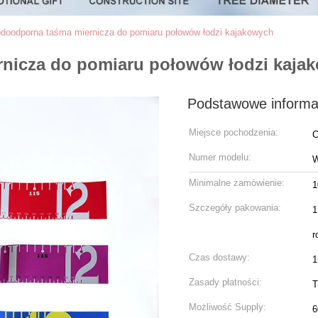
doodporna taśma miernicza do pomiaru połowów łodzi kajakowych
nicza do pomiaru połowów łodzi kaja
Podstawowe informa
Miejsce pochodzenia:
C
Numer modelu:
W
Minimalne zamówienie:
1
Szczegóły pakowania:
1
r
Czas dostawy:
1
Zasady płatności:
T
Możliwość Supply:
6