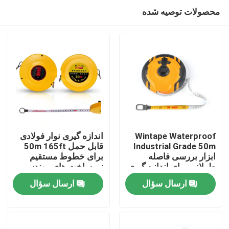
محصولات توصیه شده
Wintape Waterproof
اندازه گیری نوار فولادی
Industrial Grade 50m
قابل حمل 50m 165ft
ابزار بررسی فاصله
برای خطوط مستقیم
صفحه اصلی
طولانی برای اندازه گیری
زیرساخت های مهندسی
نوار پوشش نایلون سه
اندازه گیری فاصله
ارسال سؤال
ارسال سؤال
سرعت اندازه گیری
محصولات
درباره ما