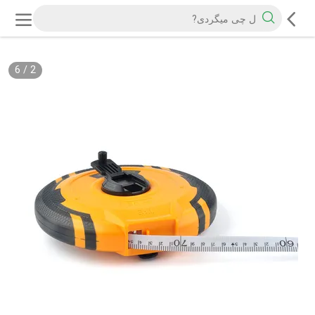
6
/
2