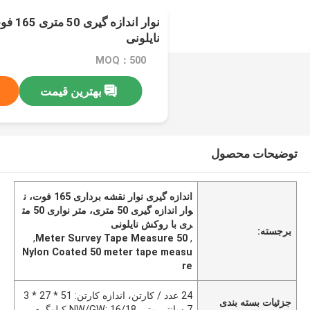
نوار ان
نایلونی
MOQ：500
بهترین قیمت
توضیحات محصول
اندازه گیری نوار نقشه برداری 165 فوت، ن
وار اندازه گیری 50 متری، متر نواری 50 مت
ری با روکش نایلونی
برجسته:
,
50 Meter Survey Tape Measure
,
Nylon Coated 50 meter tape measu
re
24 عدد / کارتن، اندازه کارتن: 51 * 27 * 3
جزئیات بسته بندی
7 سانتی متر، NW/GW: 16/18 کیلوگرم