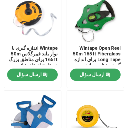
تور کارخانه
کنترل کیفیت
Wintape Open Reel
Wintape اندازه گیری با
با ما تماس بگیرید
50m 165ft Fiberglass
نوار بلند فیبرگلاس 50m
Long Tape برای اندازه
165ft برای مناطق بزرگ
گیری منظره سازی و
در خارج از خانه نیاز به
درخواست نقل قول
باغبانی
اندازه گیری طولانی
ارسال سؤال
ارسال سؤال
اندازه گیری نوار لباس
نوار اندازه گیری لیزری
اندازه گیری نوار خیاطی شخصی