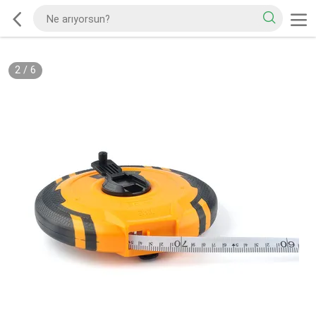
2
/
6