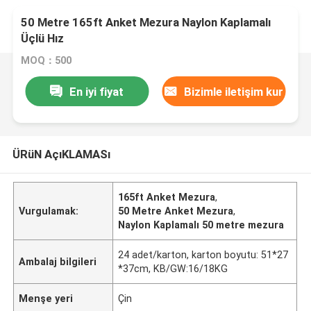
50 Metre 165ft Anket Mezura Naylon Kaplamalı
Üçlü Hız
MOQ：500
En iyi fiyat
Bizimle iletişim kur
ÜRüN AçıKLAMASı
165ft Anket Mezura
,
Vurgulamak:
50 Metre Anket Mezura
,
Naylon Kaplamalı 50 metre mezura
24 adet/karton, karton boyutu: 51*27
Ambalaj bilgileri
*37cm, KB/GW:16/18KG
Menşe yeri
Çin