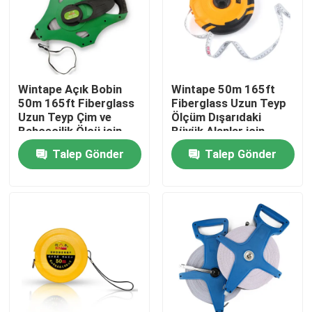
Fabrika turu
Kalite kontrol
Wintape Açık Bobin
Wintape 50m 165ft
50m 165ft Fiberglass
Fiberglass Uzun Teyp
Uzun Teyp Çim ve
Ölçüm Dışarıdaki
Bize Ulaşın
Bahçecilik Ölçü için
Büyük Alanlar için
Uzun Ölçüm İhtiyaçları
Talep Gönder
Talep Gönder
Bir teklif isteği
Giyim Mezura
Lazer Mezura
Kişiye Özel Dikiş Mezura