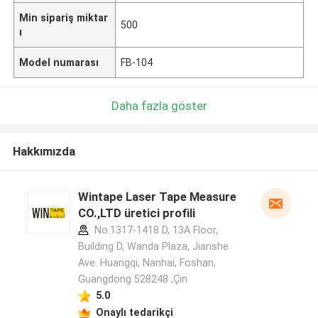
Min sipariş miktar
500
ı
Model numarası
FB-104
Daha fazla göster
Hakkımızda
Wintape Laser Tape Measure
CO.,LTD üretici profili
No.1317-1418 D, 13A Floor,
Building D, Wanda Plaza, Jianshe
Ave. Huangqi, Nanhai, Foshan,
Guangdong 528248 ,Çin
5.0
Onaylı tedarikçi