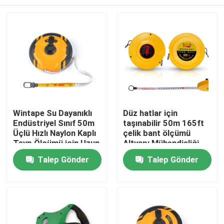
Wintape Su Dayanıklı
Düz hatlar için
Endüstriyel Sınıf 50m
taşınabilir 50m 165ft
Üçlü Hızlı Naylon Kaplı
çelik bant ölçümü
Teyp Ölçümü için Uzun
Altyapı Mühendisliği
Mesafe Araştırma
Uzaklık ölçümü
Ev
Talep Gönder
Talep Gönder
Aracı
Ürünler
Hakkımızda