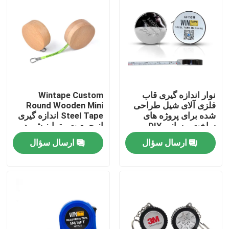
نوار اندازه گیری قاب
Wintape Custom
فلزی آلای شیل طراحی
Round Wooden Mini
شده برای پروژه های
Steel Tape اندازه گیری
ساخت و ساز و DIY
از جمعیت متمایز شوید
اندازه گیری تیغه سبز
ارسال سؤال
ارسال سؤال
فلورسنت
صفحه اصلی
محصولات
درباره ما