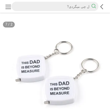
7
/
2