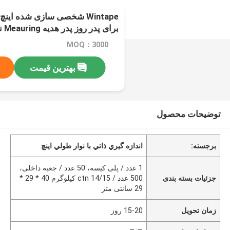
Wintape شخصی سازی شده این
برا
برای بهبود خانه
MOQ：3000
بهترین قیمت
توضیحات محصول
برجسته:
اندازه گيري ذاتي با نوار طولي اينچ
1 عدد / پلی کیسه، 50 عدد / جعبه داخلی،
جزئیات بسته بندی
500 عدد / ctn 14/15 کیلوگرم 40 * 29 *
29 سانتی متر
زمان تحویل
15-20 روز