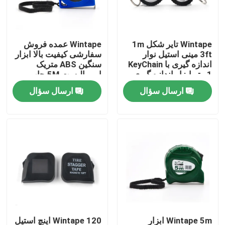
تور کارخانه
Wintape تایر شکل 1m
Wintape عمده فروش
3ft مینی استیل نوار
سفارشی کیفیت بالا ابزار
کنترل کیفیت
اندازه گیری با KeyChain
سنگین ABS متریک
1 متر ابزار اندازه گیری
امپریالیست 5M چاپ
قابل حمل برای مکانیک
لوگو سفارشی استیل
ارسال سؤال
ارسال سؤال
با ما تماس بگیرید
نوار اندازه گیری
درخواست نقل قول
اندازه گیری نوار لباس
نوار اندازه گیری لیزری
اندازه گیری نوار خیاطی شخصی
Wintape 5m ابزار
Wintape 120 اینچ استیل