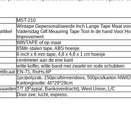
MST-210
Wintape Gepersonaliseerde Inch Lange Tape Maat voo
rtikel
Vadersdag Gift Meauring Tape Tool In de hand Voor H
Improvement
WINTAPE of op maat
65Mn stalen tape, ABS hoesje.
6 inch x 6 mm tape, 4,8 x 4,8 x 1 cm hoesje
centimeter aan de ene kant
witte koffer, witte band met zwarte en rode schubben
tificaat
EN-71, RoHs,6P
1pc/polyzak, 150pcs/binnendoos, 500pcs/karton NW/
Kartongrootte: 40*29*29cm
waarden
T/T ((Paypal, Bankoverdracht), West Union, L/C
Door zee, lucht, express.