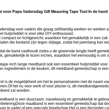
t voor Papa Vadersdag Gift Meauring Tape Tool In de han
dersdag voor vaders die graag zelfstandig werken en werken a
el hulpmiddel is voor elke DIY-enthousiast.
d compact en lichtgewicht, waardoor het gemakkelijk in een z
len die bestand zijn tegen slijtage, zodat het jarenlang kan wo
t de band vasthoudt zodra u de gewenste lengte heeft gemete
ijk, gemakkelijk te lezen inches, waardoor het eenvoudig is o
 Wintape inch lange meetband ook een essentieel hulpmiddel vo
an ingrediënten in de keuken, dit meetband gereedschap is een
s de mogelijkheid om het te personaliseren met de naam van j
eren.Of het nu voor werk of voor plezier is, dit meetbandgereed
rdeerd zal worden.
eetband is een duurzaam, nauwkeurig en gemakkelijk te gebrui
sverbeteringDeze maatband is een essentieel gereedschap dat d
an je vader of een speciale boodschap,Het is een bijzonder ca