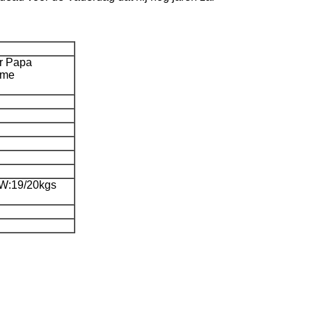
r Papa
ome
GW:19/20kgs