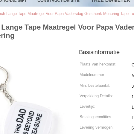
nch Lange Tape Maatregel Voor Papa Vadersdag Geschenk Meauring Tape Tool
 Lange Tape Maatregel Voor Papa Vad
ering
Basisinformatie
Plaats van herkomst:
C
Modelnummer:
M
Min. bestelaantal:
3
Verpakking Details:
1
Levertijd:
1
Betalingscondities:
T
Levering vermogen:
6