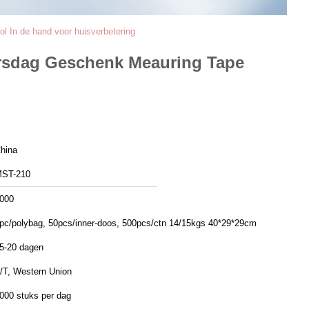
 In de hand voor huisverbetering
ersdag Geschenk Meauring Tape
hina
ST-210
000
pc/polybag, 50pcs/inner-doos, 500pcs/ctn 14/15kgs 40*29*29cm
5-20 dagen
/T, Western Union
000 stuks per dag