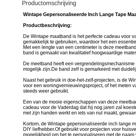
Productomschrijving
Wintape Gepersonaliseerde Inch Lange Tape Maa
Productbeschrijving:
De Wintape maatband is het perfecte cadeau voor va
gemakkelijk te gebruiken, waardoor het een essentie
Met een lengte van een centimeter is deze meetban
band is gemaakt van kwalitatief hoogwaardige materia
De meetband heeft een vergrendelingsmechanisme da
mogelijk zijn.De band zelf is gemarkeerd met duidel
Naast het gebruik in doe-het-zelf-projecten, is de
voor een woningvernieuwingsproject, of het meten v
steeds weer gebruikt.
Een van de mooie eigenschappen van deze meetband i
cadeau voor de Vaderdag dat hij nog jaren zal koest
met zijn handen werkt en iets van nul maakt, gewaa
Kortom, de Wintape gepersonaliseerde inch lange m
DIY liefhebber.Of gebruikt voor projecten voor hui
mogelijkheid om het te personaliseren met de naam v