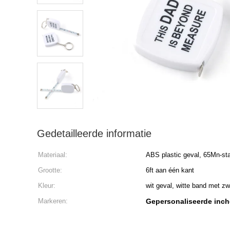
Gedetailleerde informatie
Materiaal:
ABS plastic geval, 65Mn-st
Grootte:
6ft aan één kant
Kleur:
wit geval, witte band met z
Markeren:
Gepersonaliseerde inc