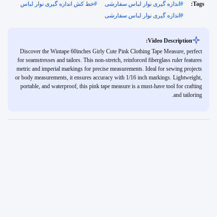
Tags:
#
اندازه گیری نوار لباس سفارشی
#
خط کش اندازه گیری نوار لباس
#
اندازه گیری نوار لباس سفارشی
Video Description:
Discover the Wintape 60inches Girly Cute Pink Clothing Tape Measure, perfect
for seamstresses and tailors. This non-stretch, reinforced fiberglass ruler features
metric and imperial markings for precise measurements. Ideal for sewing projects
or body measurements, it ensures accuracy with 1/16 inch markings. Lightweight,
portable, and waterproof, this pink tape measure is a must-have tool for crafting
and tailoring.