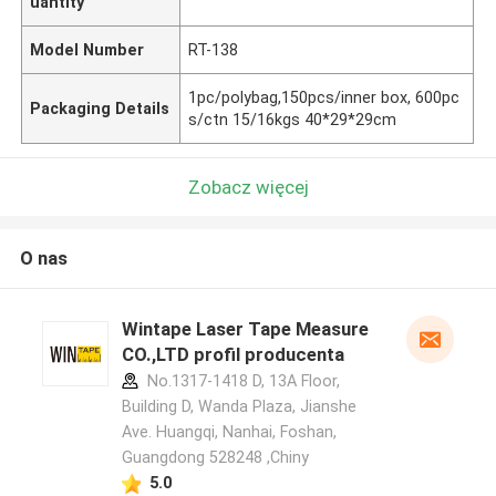
uantity
Model Number
RT-138
1pc/polybag,150pcs/inner box, 600pc
Packaging Details
s/ctn 15/16kgs 40*29*29cm
Zobacz więcej
O nas
Wintape Laser Tape Measure
CO.,LTD profil producenta
No.1317-1418 D, 13A Floor,
Building D, Wanda Plaza, Jianshe
Ave. Huangqi, Nanhai, Foshan,
Guangdong 528248 ,Chiny
5.0