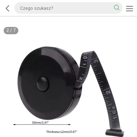
2
/
7