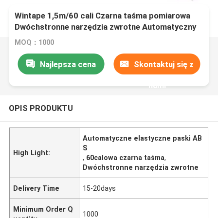
Wintape 1,5m/60 cali Czarna taśma pomiarowa
Dwóchstronne narzędzia zwrotne Automatyczny
ABS Elastyczna mini taśma pomiarowa do szycia
MOQ：1000
Najlepsza cena
Skontaktuj się z
nami
OPIS PRODUKTU
Automatyczne elastyczne paski AB
S
High Light:
,
60calowa czarna taśma
,
Dwóchstronne narzędzia zwrotne
Delivery Time
15-20days
Minimum Order Q
1000