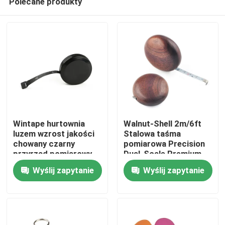
Polecane produkty
Wintape hurtownia
Walnut-Shell 2m/6ft
luzem wzrost jakości
Stalowa taśma
chowany czarny
pomiarowa Precision
przyrząd pomiarowy
Dual-Scale Premium
Dom
do ciała z plastikową
Gift z trwałym
Wyślij zapytanie
Wyślij zapytanie
zakładką na prezent
projektem, gładkimi
promocyjny
krawędziami i 6mm
Produkty
szerokim ostrzem dla
dokładnych pomiarów
O nas