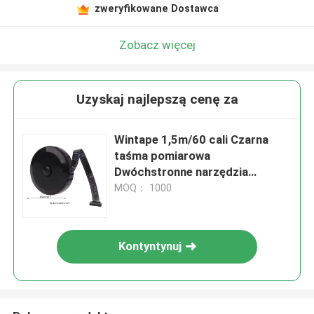
zweryfikowane Dostawca
Zobacz więcej
Uzyskaj najlepszą cenę za
Wintape 1,5m/60 cali Czarna
taśma pomiarowa
Dwóchstronne narzędzia
zwrotne Automatyczny ABS
MOQ： 1000
Elastyczna mini taśma
pomiarowa do szycia
Kontyntynuj