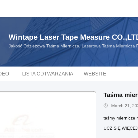
Wintape Laser Tape Measure CO.,LT
Jakość Odzieżowa Taśma Miernicza, Laserowa Taśma Miernicza P
DEO
LISTA ODTWARZANIA
WEBSITE
Taśma mier
March 21, 20
taśmy miernicze 
UCZ SIĘ WIĘCE