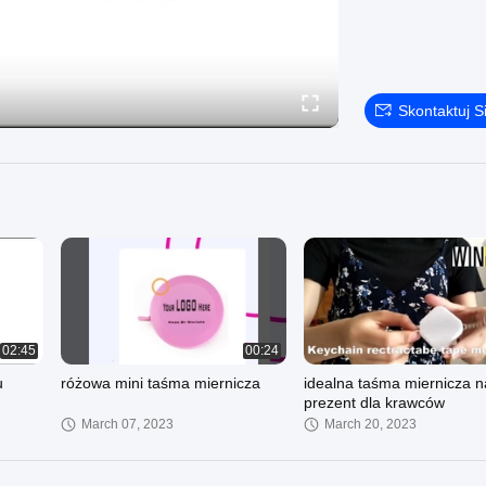
Skontaktuj S
02:45
00:24
u
różowa mini taśma miernicza
idealna taśma miernicza n
prezent dla krawców
March 07, 2023
March 20, 2023