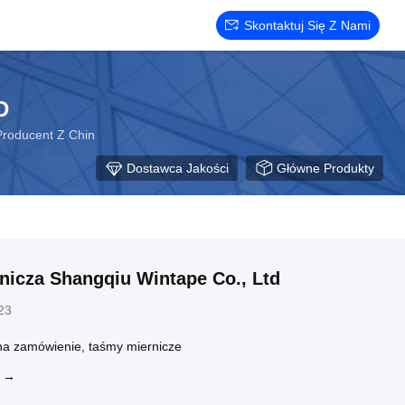
Skontaktuj Się Z Nami
D
roducent Z Chin
Dostawca Jakości
Główne Produkty
nicza Shangqiu Wintape Co., Ltd
23
na zamówienie, taśmy miernicze
J →