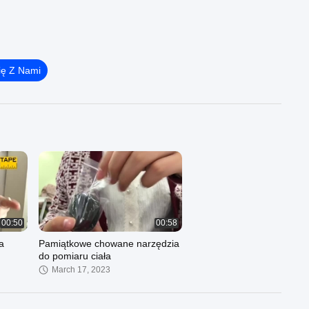
ię Z Nami
00:50
00:58
a
Pamiątkowe chowane narzędzia
do pomiaru ciała
March 17, 2023