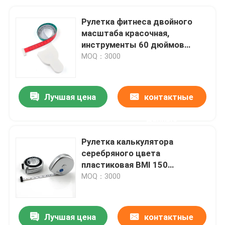
Рулетка фитнеса двойного
масштаба красочная,
инструменты 60 дюймов
150cm шить измеряя
MOQ：3000
Лучшая цена
контактные
данные
Рулетка калькулятора
серебряного цвета
пластиковая BMI 150
сантиметров для здоровья
MOQ：3000
тела
Лучшая цена
контактные