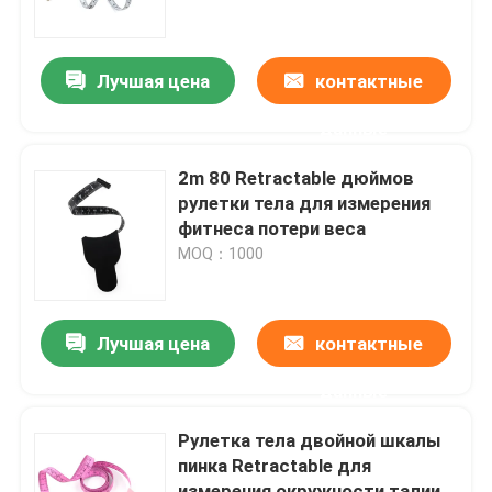
Путешествие фабрики
Лучшая цена
контактные
данные
Проверка качества
2m 80 Retractable дюймов
Свяжитесь мы
рулетки тела для измерения
фитнеса потери веса
MOQ：1000
Спросите цитату
Рулетка одежды
Лучшая цена
контактные
данные
Лента измерения лазера
Рулетка тела двойной шкалы
пинка Retractable для
Персонализированная шить рулетка
измерения окружности талии