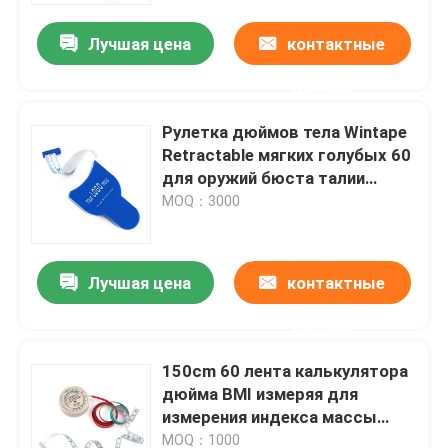
Лучшая цена
контактные
данные
Рулетка дюймов тела Wintape
Retractable мягких голубых 60
для оружий бюста талии
тазобедренных
MOQ：3000
Лучшая цена
контактные
Дом
данные
150cm 60 лента калькулятора
Продукты
дюйма BMI измеряя для
измерения индекса массы
тела
О нас
MOQ：1000