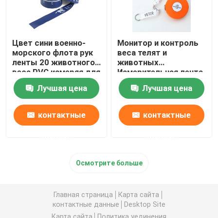
Цвет сини военно-
Монитор и контроль
морского флота рук
веса телят и
ленты 20 животного
животных
веса PVC измеряя для
Измерительная лента
пони лошадей
Английская и
Лучшая цена
Лучшая цена
французская
весовые шкалы для
ветеринарных клиник
контактные
контактные
данные
данные
Осмотрите больше
Главная страница
Карта сайта
контактные данные
Desktop Site
Карта сайта
Политика уединения