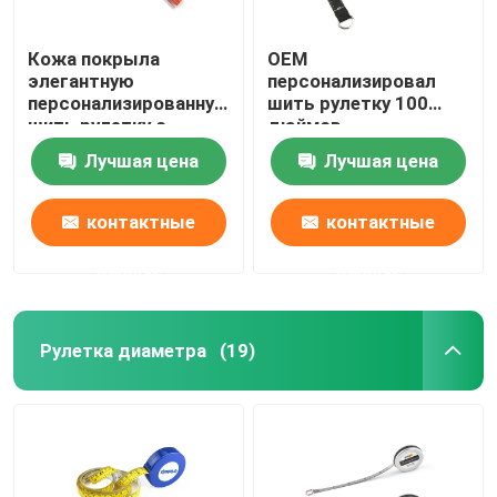
Кожа покрыла
OEM
элегантную
персонализировал
персонализированную
шить рулетку 100
шить рулетку с
дюймов
цепью Tassel
дополнительной
Лучшая цена
Лучшая цена
ключевой
длины для проектов
ткани
контактные
контактные
данные
данные
Рулетка диаметра
(19)