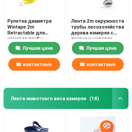
Рулетка диаметра
Лента 2m окружности
Wintape 2m
трубы лесохозяйства
Retractable для
дерева измеряя с
измеряя трубы
лезвием металла
случая нержавеющей
Лучшая цена
Лучшая цена
стали
контактные
контактные
данные
данные
Лента животного веса измеряя
(18)