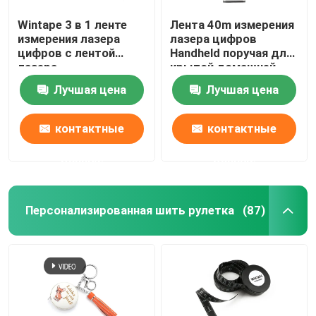
Wintape 3 в 1 ленте
Лента 40m измерения
измерения лазера
лазера цифров
цифров с лентой
Handheld поручая для
лазера
крытой домашней
пересекающаяся
реновации
Лучшая цена
Лучшая цена
линия традиционной
стальной
контактные
контактные
данные
данные
Персонализированная шить рулетка
(87)