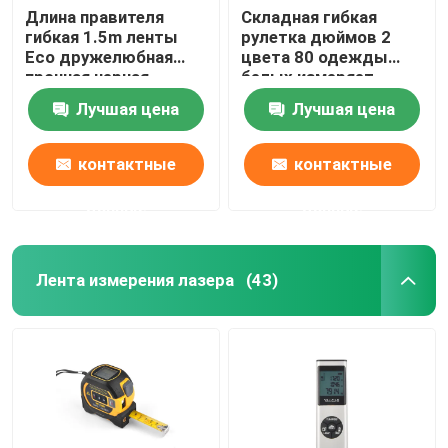
Длина правителя
Складная гибкая
гибкая 1.5m ленты
рулетка дюймов 2
Eco дружелюбная
цвета 80 одежды
прочная черная
белых измеряет
измеряя
длину
Лучшая цена
Лучшая цена
контактные
контактные
данные
данные
Лента измерения лазера
(43)