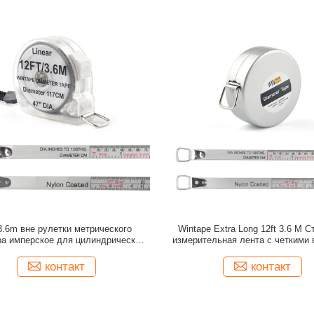
 3.6m вне рулетки метрического
Wintape Extra Long 12ft 3.6 M 
а имперское для цилиндрических
измерительная лента с четкими 
объектов
дюймовыми отметками Прочная д
измерительная лента
контакт
контакт