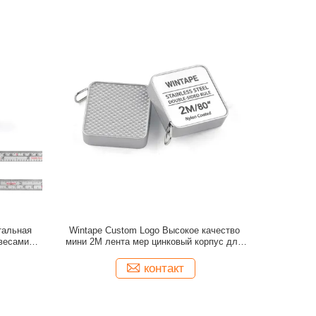
Стальная
Wintape Custom Logo Высокое качество
весами и
мини 2M лента мер цинковый корпус для
иаметрная
подарок продвижение прочная стальная
лента измерения
контакт