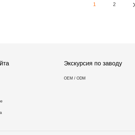
1
2
йта
Экскурсия по заводу
OEM / ODM
ие
а