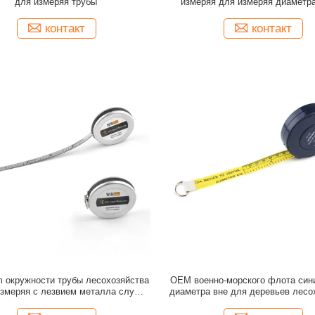
для измеряя трубы
измеряя для измеряя диаметр
контакт
контакт
m окружности трубы лесохозяйства
OEM военно-морского флота син
измеряя с лезвием металла случая
диаметра вне для деревьев лесо
нержавеющей стали
определяет размер измер