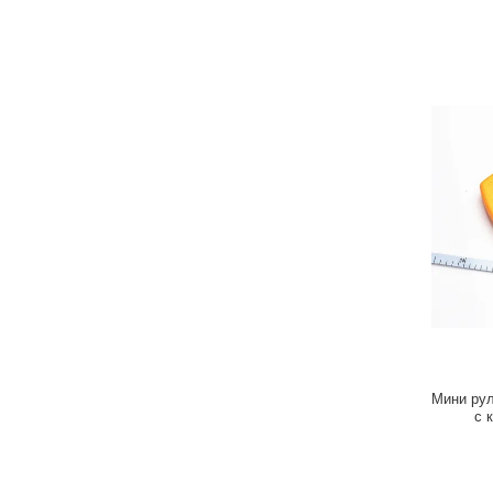
Мини рул
с 