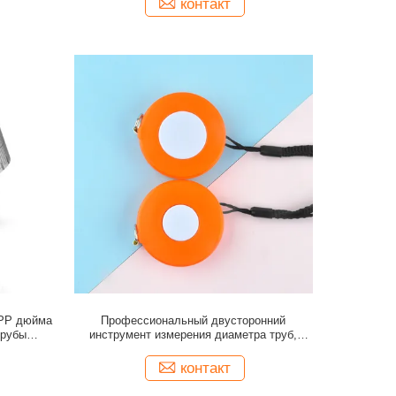
контакт
 PP дюйма
Профессиональный двусторонний
трубы
инструмент измерения диаметра труб,
деревьев и шин
контакт