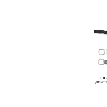
12ft
диаметр