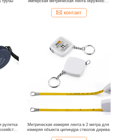
а трубы
имперская метрическая лента окружности
трубы
контакт
и рулетка
Метрическая измеряя лента в 2 метра для
хозяйства
измеряя объекта цилиндра стволов дерева
ять