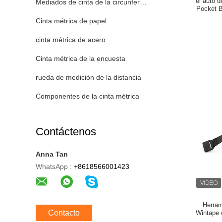
el auto d
Mediados de cinta de la circunferencia del brazo superior
Pocket B
Cinta métrica de papel
cinta métrica de acero
Cinta métrica de la encuesta
rueda de medición de la distancia
Componentes de la cinta métrica
Contáctenos
Anna Tan
WhatsApp :
+8618566001423
Herram
Contacto
Wintape d
granel al