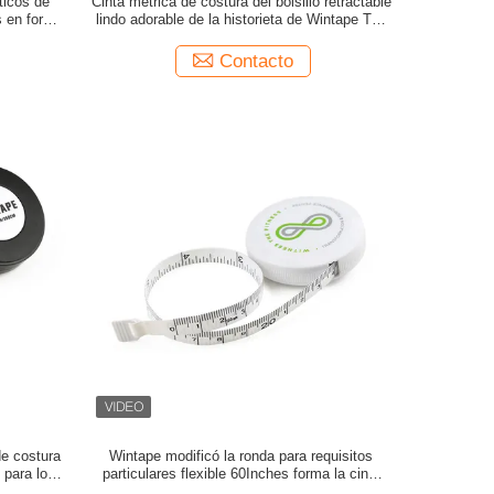
ticos de
Cinta métrica de costura del bolsillo retractable
s en forma
lindo adorable de la historieta de Wintape Toy
etráctil
Giveaways Linear Measurement Ruler plástico
ición
Contacto
de costura
Wintape modificó la ronda para requisitos
 para los
particulares flexible 60Inches forma la cinta
métrica promocional del regalo que acolchaba