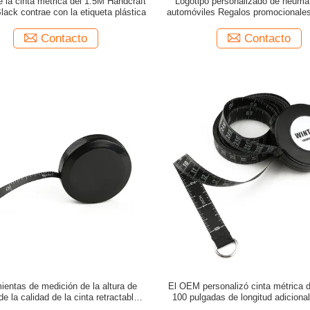
e la cinta métrica del 1.5M Handcraft
Logotipo personalizado de neumá
lack contrae con la etiqueta plástica
automóviles Regalos promocionale
de neumático Mini cinta de acero r
Medida de llavero cinta de med
Contacto
Contacto
ientas de medición de la altura de
El OEM personalizó cinta métrica 
e la calidad de la cinta retractable a
100 pulgadas de longitud adicional
 por mayor del cuerpo negro con Platic
proyectos de la tela