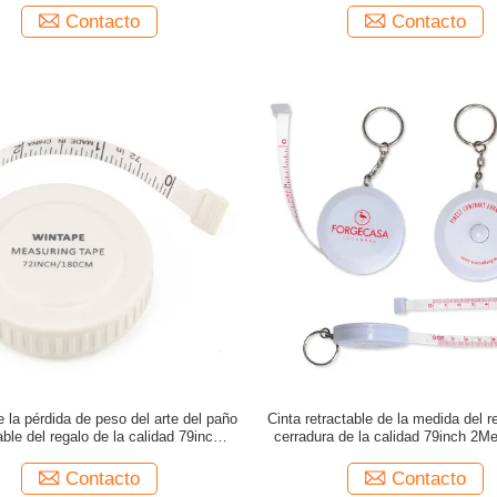
Tab For Promotion Gift
Contacto
Contacto
 la pérdida de peso del arte del paño
Cinta retractable de la medida del r
able del regalo de la calidad 79inch
cerradura de la calidad 79inch 2Me
s Mini Compact Soft Auto Lock de
Compact Keychain Soft Auto de Wi
Wintape que hace punto
el llavero
Contacto
Contacto