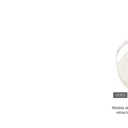
Medida de
retract
2Meter