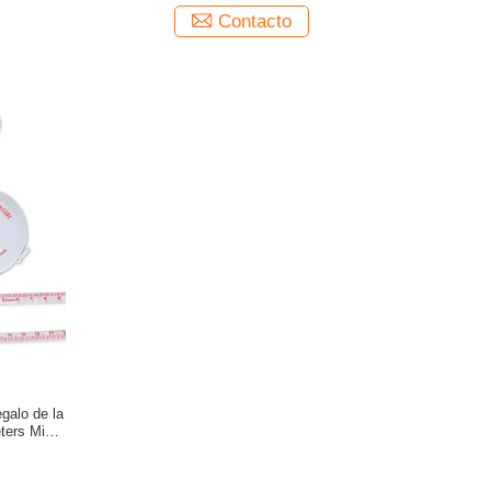
para los productos de la atención sanitaria
Contacto
egalo de la
ters Mini
ntape con