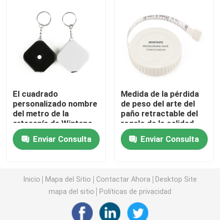
Cinta métrica del diámetro
Cinta métrica animal del peso
Cinta métrica retractable del cuerpo
El cuadrado
Medida de la pérdida
personalizado nombre
de peso del arte del
del metro de la
paño retractable del
calibrador de las grasas de cuerpo
artesanía de Wintape
regalo de la calidad
forma tirón liso y
79inch 2Meters Mini
Enviar Consulta
Enviar Consulta
contrae medidas del
Compact Soft Auto
Mediados de cinta de la circunferencia del brazo super
mecanismo graba con
Lock de Wintape que
la cadena dominante
hace punto
Inicio
Mapa del Sitio
Contactar Ahora
Desktop Site
Cinta métrica de papel
mapa del sitio
Políticas de privacidad
cinta métrica de acero