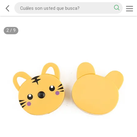
2
/
9