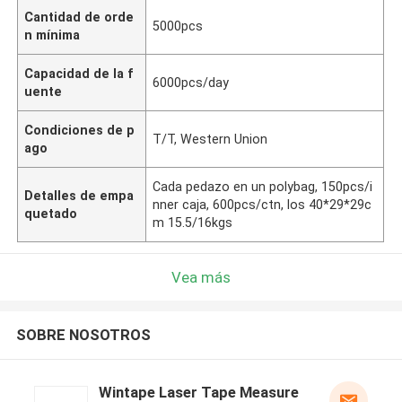
Cantidad de orde
5000pcs
n mínima
Capacidad de la f
6000pcs/day
uente
Condiciones de p
T/T, Western Union
ago
Cada pedazo en un polybag, 150pcs/i
Detalles de empa
nner caja, 600pcs/ctn, los 40*29*29c
quetado
m 15.5/16kgs
Vea más
SOBRE NOSOTROS
Wintape Laser Tape Measure