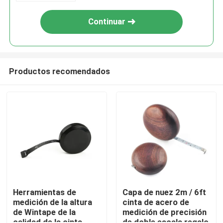
Continuar
Productos recomendados
Hogar
Productos
Herramientas de
Capa de nuez 2m / 6ft
medición de la altura
cinta de acero de
de Wintape de la
medición de precisión
Sobre nosotros
calidad de la cinta
de doble escala regalo