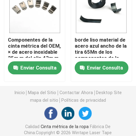
Cinta métrica del diámetro
Cinta métrica animal del peso
Componentes de la
borde liso material de
cinta métrica del OEM,
acero azul ancho de la
× de acero inoxidable
tira 65Mn de los
Cinta métrica retractable del cuerpo
25m m del clip 43m m
componentes de la
de la correa
cinta métrica de 16m
Enviar Consulta
Enviar Consulta
m
calibrador de las grasas de cuerpo
Mediados de cinta de la circunferencia del brazo super
Inicio
Mapa del Sitio
Contactar Ahora
Desktop Site
mapa del sitio
Políticas de privacidad
Cinta métrica de papel
Calidad
Cinta métrica de la ropa
Fábrica De
cinta métrica de acero
China.Copyright © 2026 Wintape Laser Tape