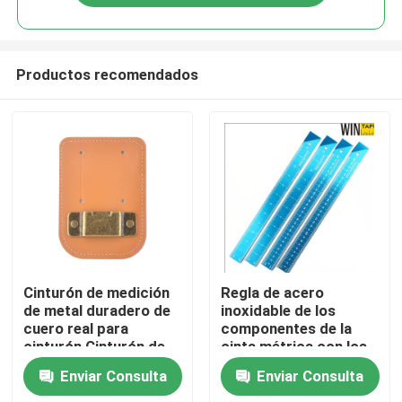
Productos recomendados
Hogar
Cinturón de medición
Regla de acero
de metal duradero de
inoxidable de los
cuero real para
componentes de la
Productos
cinturón Cinturón de
cinta métrica con los
medición de holster de
30cm 12 pulgadas de
Enviar Consulta
Enviar Consulta
color bronce
largo
Sobre nosotros