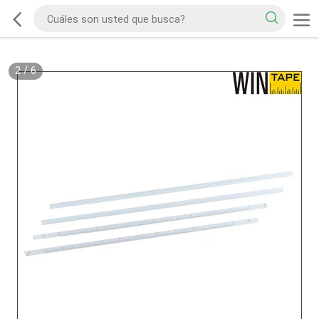
2
/
6