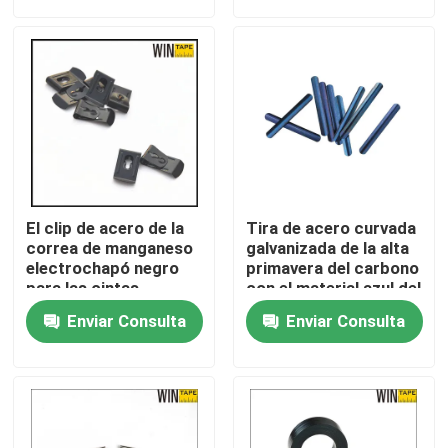
Viaje de la fábrica
Control de calidad
Éntrenos en contacto con
El clip de acero de la
Tira de acero curvada
Pida una cita
correa de manganeso
galvanizada de la alta
electrochapó negro
primavera del carbono
para las cintas
con el material azul del
métricas de las bolsas
acero del color 65Mn
Cinta métrica de la ropa
Enviar Consulta
Enviar Consulta
de las carteras
Cinta de la medida del laser
Cinta métrica de costura personalizada