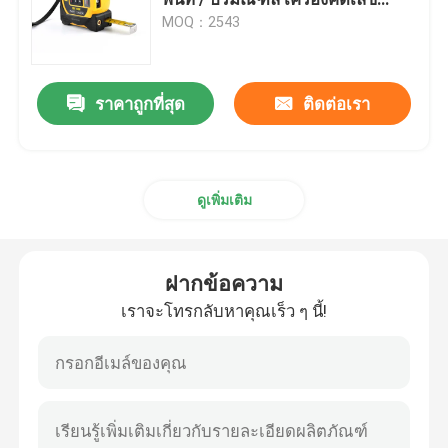
อัตโนมัติล็อค 5m เทปเหล็ก การวัด
MOQ：2543
ความแม่นยําสําหรับ DIY & Pro
เทปวัดเส้นผ่านศูนย์กลาง
ราคาถูกที่สุด
ติดต่อเรา
ตลับเมตรน้ำหนักสัตว์
เทปวัดร่างกายแบบยืดหดได้
ดูเพิ่มเติม
บอดี้แฟตคาลิปเปอร์
ฝากข้อความ
เทปวัดรอบต้นแขนกลาง
เราจะโทรกลับหาคุณเร็ว ๆ นี้!
ตลับเมตรกระดาษ
ตลับเมตรเหล็ก