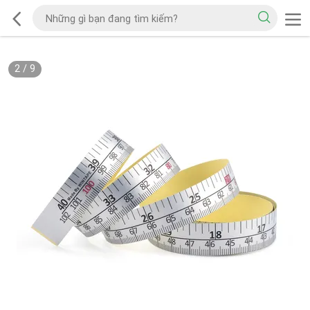
2
/
9