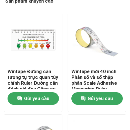
Sản phẩm khuyến cáo
Wintape Đường cân
Wintape mới 40 inch
tương tự trực quan tùy
Phân số và số thập
chỉnh Ruler Đường cân
phân Scale Adhesive
đánh giá đau Công cụ
Measuring Ruler
Trang chủ
Đường cân đánh giá
Waterproof Sticker
Gửi yêu cầu
Gửi yêu cầu
bằng lời Wong-Baker
Measuring Tape
băng trong bệnh viện
Các sản phẩm
Về chúng tôi