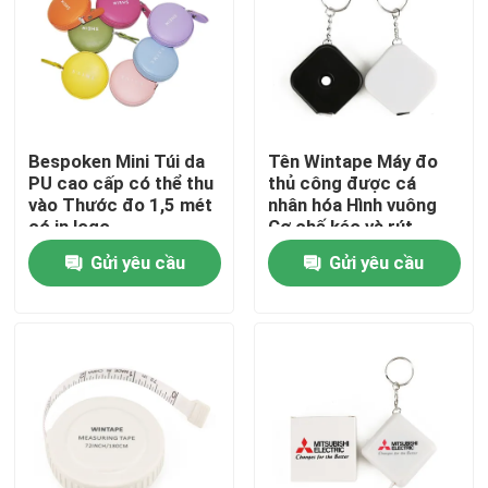
Tham quan nhà máy
Kiểm soát chất lượng
Bespoken Mini Túi da
Tên Wintape Máy đo
PU cao cấp có thể thu
thủ công được cá
Liên hệ chúng tôi
vào Thước đo 1,5 mét
nhân hóa Hình vuông
có in logo
Cơ chế kéo và rút
mượt mà Các biện
Gửi yêu cầu
Gửi yêu cầu
Yêu cầu báo giá
pháp Băng có móc
khóa
Thước dây quần áo
Băng đo laser
Đo băng may cá nhân