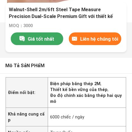
Walnut-Shell 2m/6ft Steel Tape Measure
Precision Dual-Scale Premium Gift với thiết kế
bền, cạnh mịn và lưỡi dao rộng 6mm để đo chính
MOQ：3000
xác
Giá tốt nhất
Liên hệ chúng tôi
Mô Tả SảN PHẩM
Biện pháp băng thép 2M
,
Thiết kế bền vững của thép
,
Điểm nổi bật:
Đo độ chính xác băng thép hai quy
mô
Khả năng cung cấ
6000 chiếc / ngày
p