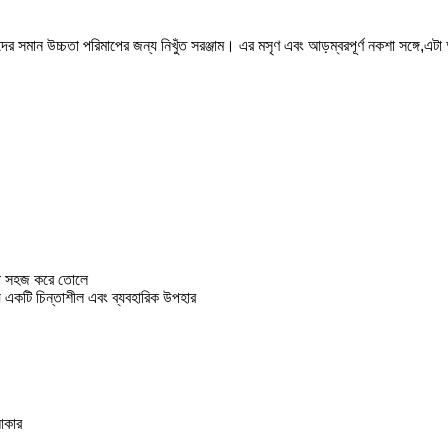
্কদের সমান উচ্চতা পরিমাপের জন্য নিখুঁত সরঞ্জাম। এর মসৃণ এবং আড়ম্বরপূর্ণ নকশা সঙ্গে,এটা 
 করা সহজ করে তোলে
্য একটি চিন্তাশীল এবং ব্যবহারিক উপহার
আকার