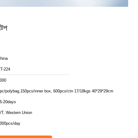
টেপ
hina
T-224
000
pc/polybag,150pcs/inner box, 600pcs/ctn 17/18kgs 40*29*29cm
5-20days
/T, Western Union
000pcs/day