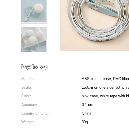
বিস্তারিত তথ্য
Material:
ABS plastic case, PVC fibe
Scale:
150cm on one side, 60inch o
Color:
pink case, white tape with b
Accuracy:
0.1 cm
Country Of Origin:
China
Weight:
30g