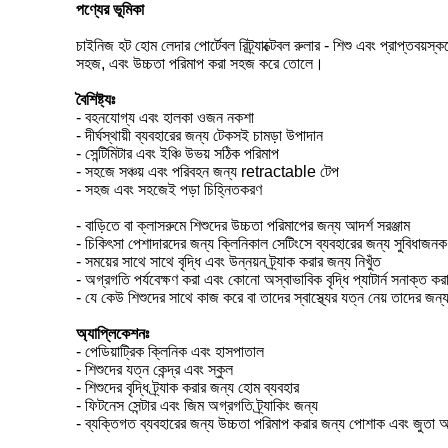
পণ্যের ভূমিকা
চাইনিজ হট হোম লেদার পোর্টেবল রিট্র্যাক্টেবল রুলার - শিশু এবং প্রাপ্তবয়স
সহজ, এবং উচ্চতা পরিমাপ করা সহজ করে তোলে।
বৈশিষ্ট্যঃ
- বহনযোগ্য এবং হালকা ওজন নকশা
- দীর্ঘস্থায়ী ব্যবহারের জন্য টেকসই চামড়া উপাদান
- সেন্টিমিটার এবং ইঞ্চি উভয় সঠিক পরিমাপ
- সহজে সঞ্চয় এবং পরিবহন জন্য retractable টেপ
- সহজ এবং সহজেই পড়া চিহ্নিতকরণ
- বাড়িতে বা ক্লাসরুমে শিশুদের উচ্চতা পরিমাপের জন্য আদর্শ সরঞ্জাম
- চিকিৎসা পেশাদারদের জন্য ক্লিনিকাল সেটিংসে ব্যবহারের জন্য সুবিধাজনক
- সময়ের সাথে সাথে বৃদ্ধি এবং উন্নয়ন ট্র্যাক করার জন্য নিখুঁত
- অগ্রগতি পর্যবেক্ষণ করা এবং কোনো অস্বাভাবিক বৃদ্ধি প্যাটার্ন সনাক্ত
- যে কেউ শিশুদের সাথে কাজ করে বা তাদের স্বাস্থ্যের যত্ন নেয় তাদের জন
অ্যাপ্লিকেশনঃ
- পেডিয়াট্রিক ক্লিনিক এবং হাসপাতাল
- শিশুদের যত্ন কেন্দ্র এবং স্কুল
- শিশুদের বৃদ্ধি ট্র্যাক করার জন্য হোম ব্যবহার
- ফিটনেস সেন্টার এবং জিম অগ্রগতি ট্র্যাকিং জন্য
- ব্যক্তিগত ব্যবহারের জন্য উচ্চতা পরিমাপ করার জন্য পোশাক এবং জুতা 