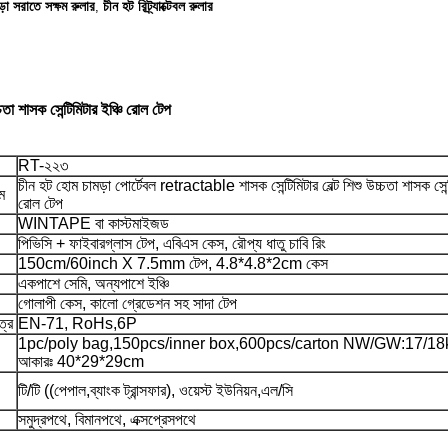
়া সরাতে সক্ষম রুলার
চীন হট রিট্র্যাক্টেবল রুলার
,
তা শাসক সেন্টিমিটার ইঞ্চি রোল টেপ
RT-২২৩
চীন হট হোম চামড়া পোর্টেবল retractable শাসক সেন্টিমিটার বেল্ট শিশু উচ্চতা শাসক সেন্ট
ম
রোল টেপ
WINTAPE বা কাস্টমাইজড
পিভিসি + ফাইবারগ্লাস টেপ, এবিএস কেস, রৌপ্য ধাতু চাবি রিং
150cm/60inch X 7.5mm টেপ, 4.8*4.8*2cm কেস
একপাশে সেমি, অন্যপাশে ইঞ্চি
গোলাপী কেস, কালো গ্রেডেশন সহ সাদা টেপ
ত্র
EN-71, RoHs,6P
1pc/poly bag,150pcs/inner box,600pcs/carton NW/GW:17/18kgs
আকারঃ 40*29*29cm
টি/টি ((পেপাল,ব্যাংক ট্রান্সফার), ওয়েস্ট ইউনিয়ন,এল/সি
সমুদ্রপথে, বিমানপথে, এক্সপ্রেসপথে