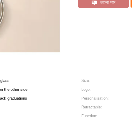
ভালো দাম
rglass
Size:
n the other side
Logo:
lack graduations
Personalisation:
Retractable:
Function: