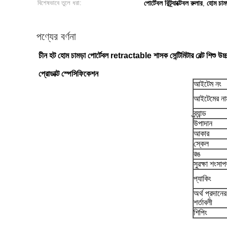
বিশেষভাবে তুলে ধরা:
পোর্টেবল রিট্র্যাক্টেবল রুলার
হোম চামড
,
পণ্যের বর্ণনা
চীন হট হোম চামড়া পোর্টেবল retractable শাসক সেন্টিমিটার বেল্ট শিশু উচ্চ
প্রোডাক্ট স্পেসিফিকেশন
আইটেম নং
আইটেমের না
ব্র্যান্ড
উপাদান
আকার
স্কেল
রঙ
সুরক্ষা শংসাপ
প্যাকিং
অর্থ প্রদানের
শর্তাবলী
শিপিং